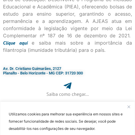
Educacional e Acadêmica (PIEA), oferecendo bolsas de
estudo para ensino superior, garantindo o acesso,
permanência e a aprendizagem. A AJEAS atua em
conformidade à legislação vigente por meio da Lei
Complementar nº 187 de 16 de dezembro de 2021.
Clique
aqui
e saiba mais sobre a importância da
filantropia (imunidade tributária) para o país.
Av. Dr. Cristiano Guimarães, 2127
Planalto - Belo Horizonte - MG CEP: 31720 300
Saiba como chegar...
Utilizamos cookies para melhorar sua experiência em nossos sites e
+ 55 (31) 3115-7000​
fornecer funcionalidade de redes sociais. Se desejar, você pode
desabilitá-los nas configurações de seu navegador.
©Faculdade Jesuíta de Filosofia e Teologia – Site desenvolvido por
Rafael