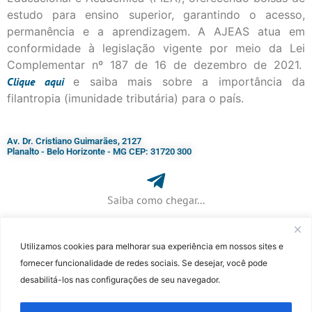
estudo para ensino superior, garantindo o acesso,
permanência e a aprendizagem. A AJEAS atua em
conformidade à legislação vigente por meio da Lei
Complementar nº 187 de 16 de dezembro de 2021.
Clique
aqui
e saiba mais sobre a importância da
filantropia (imunidade tributária) para o país.
Av. Dr. Cristiano Guimarães, 2127
Planalto - Belo Horizonte - MG CEP: 31720 300
Saiba como chegar...
Utilizamos cookies para melhorar sua experiência em nossos sites e
+ 55 (31) 3115-7000​
fornecer funcionalidade de redes sociais. Se desejar, você pode
desabilitá-los nas configurações de seu navegador.
©Faculdade Jesuíta de Filosofia e Teologia – Site desenvolvido por
Rafael
Patrick de Souza