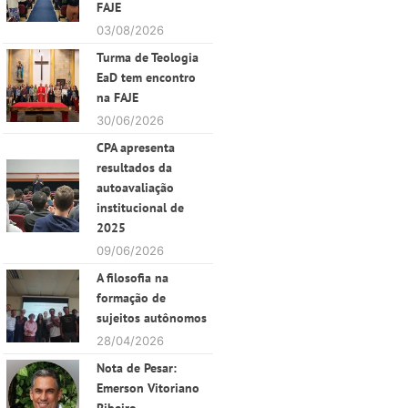
FAJE
03/08/2026
Turma de Teologia
EaD tem encontro
na FAJE
30/06/2026
CPA apresenta
resultados da
autoavaliação
institucional de
2025
09/06/2026
A filosofia na
formação de
sujeitos autônomos
28/04/2026
Nota de Pesar:
Emerson Vitoriano