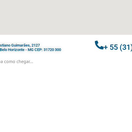
ristiano Guimarães, 2127
+ 55 (31
- Belo Horizonte - MG CEP: 31720 300
a como chegar...