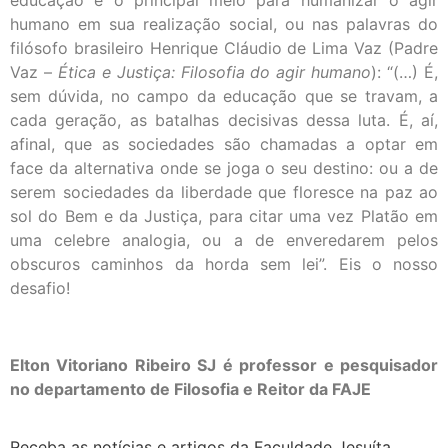
educação é o principal meio para humanizar o agir
humano em sua realização social, ou nas palavras do
filósofo brasileiro Henrique Cláudio de Lima Vaz (Padre
Vaz –
Ética e Justiça: Filosofia do agir humano
): “(…) É,
sem dúvida, no campo da educação que se travam, a
cada geração, as batalhas decisivas dessa luta. É, aí,
afinal, que as sociedades são chamadas a optar em
face da alternativa onde se joga o seu destino: ou a de
serem sociedades da liberdade que floresce na paz ao
sol do Bem e da Justiça, para citar uma vez Platão em
uma celebre analogia, ou a de enveredarem pelos
obscuros caminhos da horda sem lei”. Eis o nosso
desafio!
Elton Vitoriano Ribeiro SJ é professor e pesquisador
no departamento de Filosofia e Reitor da FAJE
Receba as notícias e artigos da Faculdade Jesuíta.