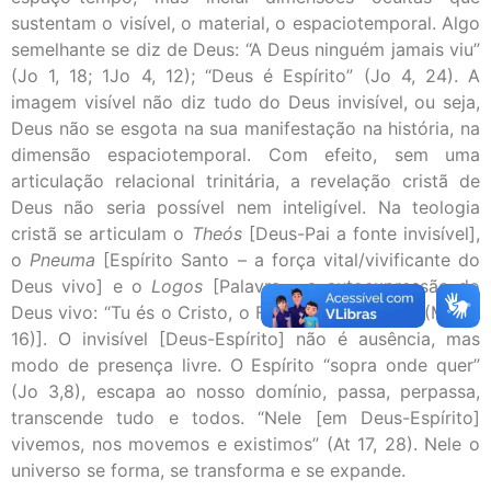
sustentam o visível, o material, o espaciotemporal. Algo
semelhante se diz de Deus: “A Deus ninguém jamais viu”
(Jo 1, 18; 1Jo 4, 12); “Deus é Espírito” (Jo 4, 24). A
imagem visível não diz tudo do Deus invisível, ou seja,
Deus não se esgota na sua manifestação na história, na
dimensão espaciotemporal. Com efeito, sem uma
articulação relacional trinitária, a revelação cristã de
Deus não seria possível nem inteligível. Na teologia
cristã se articulam o
Theós
[Deus-Pai a fonte invisível],
o
Pneuma
[Espírito Santo – a força vital/vivificante do
Deus vivo] e o
Logos
[Palavra – a autoexpressão do
Deus vivo: “Tu és o Cristo, o Filho do Deus vivo” (Mt 16,
16)]. O invisível [Deus-Espírito] não é ausência, mas
modo de presença livre. O Espírito “sopra onde quer”
(Jo 3,8), escapa ao nosso domínio, passa, perpassa,
transcende tudo e todos. “Nele [em Deus-Espírito]
vivemos, nos movemos e existimos” (At 17, 28). Nele o
universo se forma, se transforma e se expande.