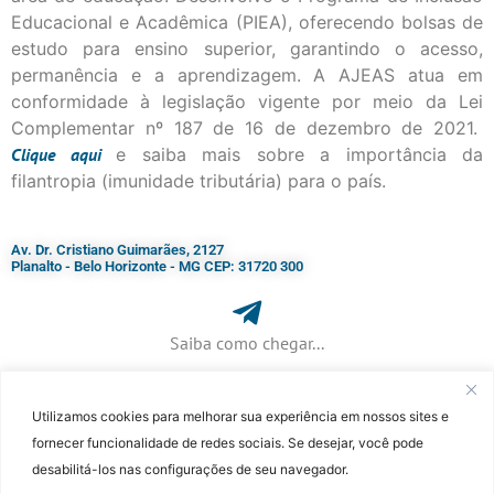
Educacional e Acadêmica (PIEA), oferecendo bolsas de
estudo para ensino superior, garantindo o acesso,
permanência e a aprendizagem. A AJEAS atua em
conformidade à legislação vigente por meio da Lei
Complementar nº 187 de 16 de dezembro de 2021.
Clique
aqui
e saiba mais sobre a importância da
filantropia (imunidade tributária) para o país.
Av. Dr. Cristiano Guimarães, 2127
Planalto - Belo Horizonte - MG CEP: 31720 300
Saiba como chegar...
Utilizamos cookies para melhorar sua experiência em nossos sites e
+ 55 (31) 3115-7000​
fornecer funcionalidade de redes sociais. Se desejar, você pode
desabilitá-los nas configurações de seu navegador.
©Faculdade Jesuíta de Filosofia e Teologia – Site desenvolvido por
Rafael