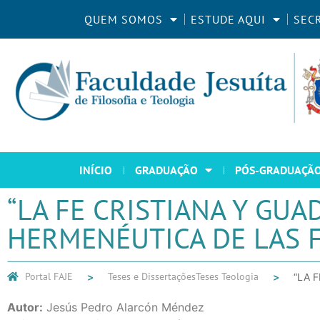
QUEM SOMOS
ESTUDE AQUI
SEC
INÍCIO
GRADUAÇÃO
PÓS-GRADUAÇÃ
“LA FE CRISTIANA Y GU
HERMENÉUTICA DE LAS 
Portal FAJE
Teses e Dissertações
Teses Teologia
“LA 
Autor:
Jesús Pedro Alarcón Méndez