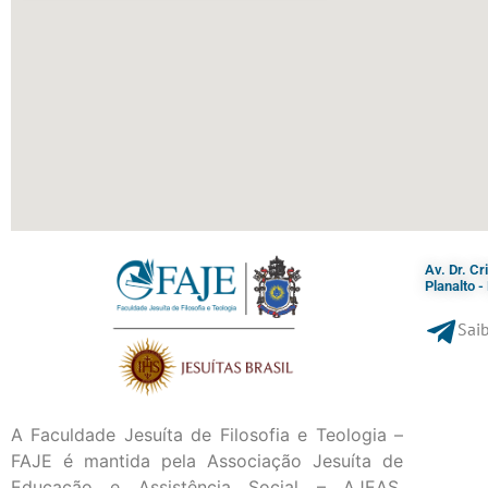
Av. Dr. C
Planalto 
Saib
A Faculdade Jesuíta de Filosofia e Teologia –
FAJE é mantida pela Associação Jesuíta de
Educação e Assistência Social – AJEAS,