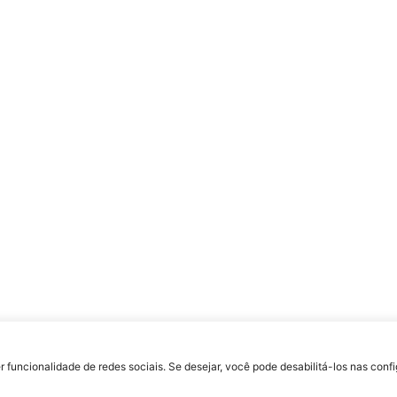
uldade Jesuíta de Filosofia e Teologia – Site desenvolvido por
Rafael Patrick de S
r funcionalidade de redes sociais. Se desejar, você pode desabilitá-los nas con