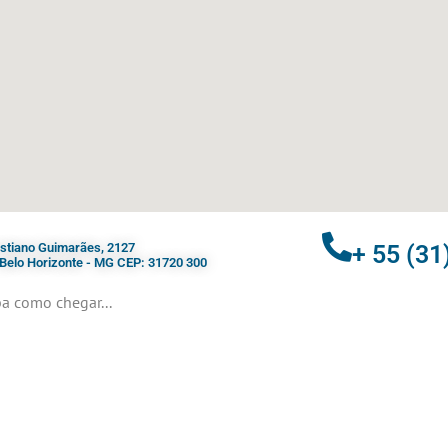
ristiano Guimarães, 2127
+ 55 (31
- Belo Horizonte - MG CEP: 31720 300
a como chegar...