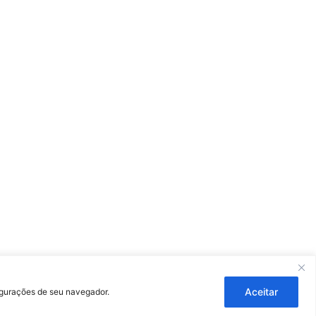
ouza
Aceitar
figurações de seu navegador.