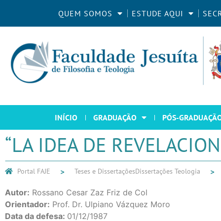
QUEM SOMOS
ESTUDE AQUI
SEC
INÍCIO
GRADUAÇÃO
PÓS-GRADUAÇÃ
“LA IDEA DE REVELACION
Portal FAJE
Teses e Dissertações
Dissertações Teologia
Autor:
Rossano Cesar Zaz Friz de Col
Orientador:
Prof. Dr. Ulpiano Vázquez Moro
Data da defesa:
01/12/1987