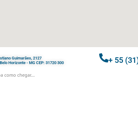
ristiano Guimarães, 2127
+ 55 (31
- Belo Horizonte - MG CEP: 31720 300
a como chegar...