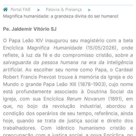
Portal FAJE
Palavra & Presença
Magnifica humanidade: a grandeza divina do ser humano!
Pe. Jaldemir Vitório SJ
O Papa Leão XIV inaugurou seu magistério com a bela
Encíclica
Magnifica Humanidade
(15/05/2026), onde
reflete, à luz da fé e do compromisso cristão,
sobre a
salvaguarda da pessoa humana na era da inteligência
artificial.
Ao escolher seu nome como Papa, o Cardeal
Robert Francis Prevost trouxe à memória da Igreja e do
Mundo o grande Papa Leão XIII (1878-1903), cujo nome
está profundamente associado à Doutrina Social da
Igreja, com sua Encíclica
Rerum Novarum
(1891), em
que, no bojo da revolução industrial, abordou a
condição dos operários de seu tempo, referência, ainda
hoje, quando se trata de justiça social e direito dos
trabalhadores. Com idêntico humanismo cristão e
preocupação com a justiça social, a nova Encíclica, no