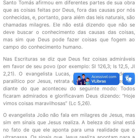
Santo Tomás afirmou em diferentes partes de sua obra
que as coisas feitas por Deus, fora das causas por nós
conhecidas, e, portanto, para além das leis naturais, são
chamadas milagres. Ele não está dizendo que não se
deve buscar o conhecimento das causas das coisas,
mas sim que Deus pode fazer coisas que fogem ao
campo do conhecimento humano.
Nas Escrituras se diz que Deus fez coisas admiráveis
em favor de seu povo (por exemplo: Sl 126,3; Is 12,5, Jl
2,21). O evangelista Lucas, ao narrar a cura de um
paralítico por Jesus, retrata esse espanto das pessoas
diante do que aconteceu do seguinte modo: Todos
ficaram admirados e glorificavam Deus dizendo: “Hoje
vimos coisas maravilhosas” (Lc 5,26).
O evangelista João não fala em milagres de Jesus, mas
sim em sinais que Jesus realiza. A beleza do sinal está
no fato de que ele aponta para uma realidade que o
ultrapassa. Os sinais que Jesus realiza apontam para a