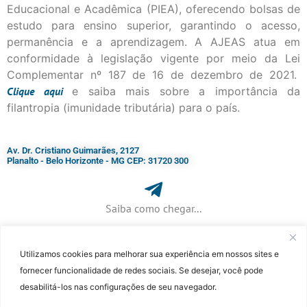
Educacional e Acadêmica (PIEA), oferecendo bolsas de
estudo para ensino superior, garantindo o acesso,
permanência e a aprendizagem. A AJEAS atua em
conformidade à legislação vigente por meio da Lei
Complementar nº 187 de 16 de dezembro de 2021.
Clique
aqui
e saiba mais sobre a importância da
filantropia (imunidade tributária) para o país.
Av. Dr. Cristiano Guimarães, 2127
Planalto - Belo Horizonte - MG CEP: 31720 300
Saiba como chegar...
Utilizamos cookies para melhorar sua experiência em nossos sites e
+ 55 (31) 3115-7000​
fornecer funcionalidade de redes sociais. Se desejar, você pode
desabilitá-los nas configurações de seu navegador.
©Faculdade Jesuíta de Filosofia e Teologia – Site desenvolvido por
Rafael