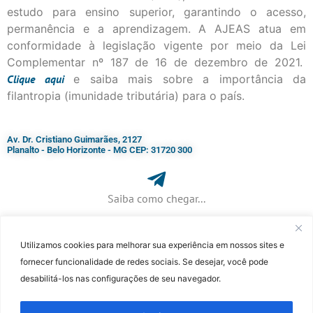
estudo para ensino superior, garantindo o acesso,
permanência e a aprendizagem. A AJEAS atua em
conformidade à legislação vigente por meio da Lei
Complementar nº 187 de 16 de dezembro de 2021.
Clique
aqui
e saiba mais sobre a importância da
filantropia (imunidade tributária) para o país.
Av. Dr. Cristiano Guimarães, 2127
Planalto - Belo Horizonte - MG CEP: 31720 300
Saiba como chegar...
Utilizamos cookies para melhorar sua experiência em nossos sites e
+ 55 (31) 3115-7000​
fornecer funcionalidade de redes sociais. Se desejar, você pode
desabilitá-los nas configurações de seu navegador.
©Faculdade Jesuíta de Filosofia e Teologia – Site desenvolvido por
Rafael
Patrick de Souza