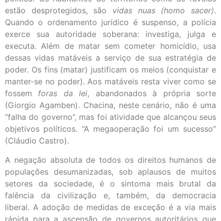
estão desprotegidos, são
vidas nuas (homo sacer)
.
Quando o ordenamento jurídico é suspenso, a polícia
exerce sua autoridade soberana: investiga, julga e
executa. Além de matar sem cometer homicídio, usa
dessas vidas matáveis a serviço de sua estratégia de
poder. Os fins (matar) justificam os meios (conquistar e
manter-se no poder). Aos matáveis resta viver como se
fossem
foras da lei
, abandonados à própria sorte
(Giorgio Agamben). Chacina, neste cenário, não é uma
“falha do governo”, mas foi atividade que alcançou seus
objetivos políticos. “A megaoperação foi um sucesso”
(Cláudio Castro).
A negação absoluta de todos os direitos humanos de
populações desumanizadas, sob aplausos de muitos
setores da sociedade, é o sintoma mais brutal da
falência da civilização e, também, da democracia
liberal. A adoção de medidas de exceção é a via mais
rápida para a ascensão de governos autoritários que