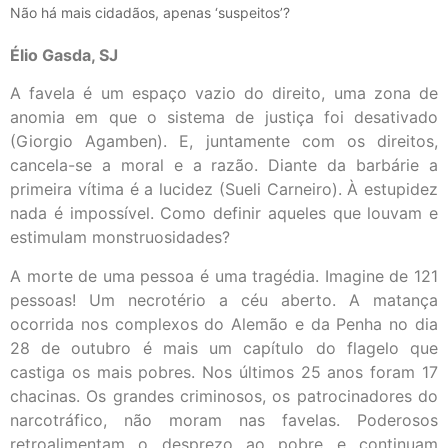
Não há mais cidadãos, apenas ‘suspeitos’?
Élio Gasda, SJ
A favela é um espaço vazio do direito, uma zona de
anomia em que o sistema de justiça foi desativado
(Giorgio Agamben). E, juntamente com os direitos,
cancela-se a moral e a razão. Diante da barbárie a
primeira vítima é a lucidez (Sueli Carneiro). À estupidez
nada é impossível. Como definir aqueles que louvam e
estimulam monstruosidades?
A morte de uma pessoa é uma tragédia. Imagine de 121
pessoas! Um necrotério a céu aberto. A matança
ocorrida nos complexos do Alemão e da Penha no dia
28 de outubro é mais um capítulo do flagelo que
castiga os mais pobres. Nos últimos 25 anos foram 17
chacinas. Os grandes criminosos, os patrocinadores do
narcotráfico, não moram nas favelas. Poderosos
retroalimentam o desprezo ao pobre e continuam