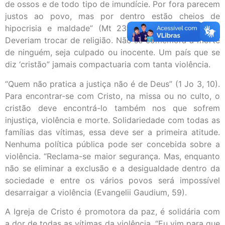
de ossos e de todo tipo de imundície. Por fora parecem
justos ao povo, mas por dentro estão cheios de
hipocrisia e maldade” (Mt 23, 27-28). Um escárnio.
Deveriam trocar de religião. Não se comemora a morte
de ninguém, seja culpado ou inocente. Um país que se
diz ‘cristão” jamais compactuaria com tanta violência.
“Quem não pratica a justiça não é de Deus” (1 Jo 3, 10).
Para encontrar-se com Cristo, na missa ou no culto, o
cristão deve encontrá-lo também nos que sofrem
injustiça, violência e morte. Solidariedade com todas as
famílias das vítimas, essa deve ser a primeira atitude.
Nenhuma política pública pode ser concebida sobre a
violência. “Reclama-se maior segurança. Mas, enquanto
não se eliminar a ex­clusão e a desigualdade dentro da
sociedade e en­tre os vários povos será impossível
desarraigar a violência (Evangelii Gaudium, 59).
A Igreja de Cristo é promotora da paz, é solidária com
a dor de todas as vítimas da violência. “Eu vim para que