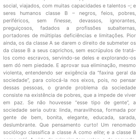
social, viajados, com muitas capacidades e talentos –; e
seres humanos classe B ­– negros, feios, pobres,
periféricos, sem
finesse
, devassos, ignorantes,
preguiçosos, fadados a profissões subalternas,
portadores de múltiplas deficiências e limitações. Pior
ainda, os da classe A se darem o direito de submeter os
da classe B a seus caprichos, sem escrúpulos de tratá-
los como escravos, servindo-se deles e explorando-os
sem dó nem piedade. E aprovar sua eliminação, mesmo
violenta, entendendo ser exigência da “faxina geral da
sociedade”, para colocá-la nos eixos, pois, no pensar
dessas pessoas, o grande problema da sociedade
consiste na existência de pobres, que a impede de viver
em paz. Se não houvesse “esse tipo de gente”, a
sociedade seria outra: linda, maravilhosa, formada por
gente de bem, bonita, elegante, educada, sarada,
deslumbrante. Que pensamento curto! Um renomado
sociólogo classifica a classe A como
elite
; e a classe B