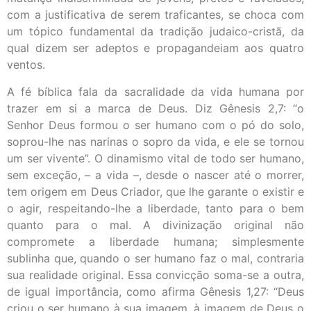
com a justificativa de serem traficantes, se choca com
um tópico fundamental da tradição judaico-cristã, da
qual dizem ser adeptos e propagandeiam aos quatro
ventos.
A fé bíblica fala da sacralidade da vida humana por
trazer em si a marca de Deus. Diz Gênesis 2,7: “o
Senhor Deus formou o ser humano com o pó do solo,
soprou-lhe nas narinas o sopro da vida, e ele se tornou
um ser vivente”. O dinamismo vital de todo ser humano,
sem exceção, – a vida –, desde o nascer até o morrer,
tem origem em Deus Criador, que lhe garante o existir e
o agir, respeitando-lhe a liberdade, tanto para o bem
quanto para o mal. A divinização original não
compromete a liberdade humana; simplesmente
sublinha que, quando o ser humano faz o mal, contraria
sua realidade original. Essa convicção soma-se a outra,
de igual importância, como afirma Gênesis 1,27: “Deus
criou o ser humano à sua imagem, à imagem de Deus o