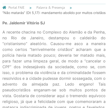
Portal FAJE
Palavra & Presença
“Não matarás” (Dt 5,17): mandamento abolido por muitos cristãos
Pe. Jaldemir Vitório SJ
A recente chacina no Complexo do Alemão e da Penha,
no Rio de Janeiro, destampou o caldeirão do
“cristianismo” aleatório. Causou-me asco a maneira
como certos “terrivelmente cristãos” acharam que a
polícia havia matado pouco; deveria ter matado mais,
para fazer uma limpeza geral, de modo a “cancelar o
CPF” dos indesejáveis da sociedade, como se, com
isso, o problema da violência e da criminalidade fossem
resolvidos e a cidade pudesse dormir sossegada, com o
advento da almejada paz. Ledo engano! Tais
pseudocristãos enganam-se sob muitos pontos de
vista. Gostaria de considerar aqui o tremendo equívoco
religioso, já que a felicidade com que comemoraram a
matança indiscriminada de jovens, pretos e favelados,