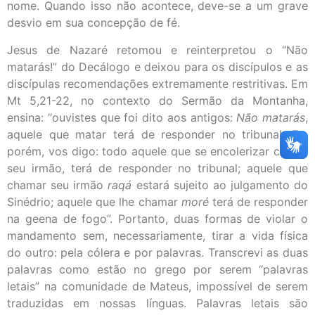
nome. Quando isso não acontece, deve-se a um grave
desvio em sua concepção de fé.
Jesus de Nazaré retomou e reinterpretou o “Não
matarás!” do Decálogo e deixou para os discípulos e as
discípulas recomendações extremamente restritivas. Em
Mt 5,21-22, no contexto do Sermão da Montanha,
ensina: “ouvistes que foi dito aos antigos:
Não matarás
,
aquele que matar terá de responder no tribunal. Eu,
porém, vos digo: todo aquele que se encolerizar contra
seu irmão, terá de responder no tribunal; aquele que
chamar seu irmão
raqá
estará sujeito ao julgamento do
Sinédrio; aquele que lhe chamar
moré
terá de responder
na geena de fogo”. Portanto, duas formas de violar o
mandamento sem, necessariamente, tirar a vida física
do outro: pela cólera e por palavras. Transcrevi as duas
palavras como estão no grego por serem “palavras
letais” na comunidade de Mateus, impossível de serem
traduzidas em nossas línguas. Palavras letais são