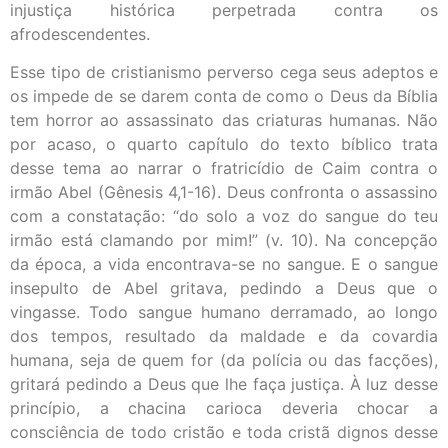
injustiça histórica perpetrada contra os
afrodescendentes.
Esse tipo de cristianismo perverso cega seus adeptos e
os impede de se darem conta de como o Deus da Bíblia
tem horror ao assassinato das criaturas humanas. Não
por acaso, o quarto capítulo do texto bíblico trata
desse tema ao narrar o fratricídio de Caim contra o
irmão Abel (Gênesis 4,1-16). Deus confronta o assassino
com a constatação: “do solo a voz do sangue do teu
irmão está clamando por mim!” (v. 10). Na concepção
da época, a vida encontrava-se no sangue. E o sangue
insepulto de Abel gritava, pedindo a Deus que o
vingasse. Todo sangue humano derramado, ao longo
dos tempos, resultado da maldade e da covardia
humana, seja de quem for (da polícia ou das facções),
gritará pedindo a Deus que lhe faça justiça. À luz desse
princípio, a chacina carioca deveria chocar a
consciência de todo cristão e toda cristã dignos desse