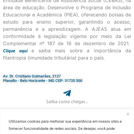
Entidade Beneficente de Assistência Social (CEBAS), na
área de educação. Desenvolve o Programa de Inclusão
Educacional e Acadêmica (PIEA), oferecendo bolsas de
estudo para ensino superior, garantindo o acesso,
permanência e a aprendizagem. A AJEAS atua em
conformidade à legislação vigente por meio da Lei
Complementar nº 187 de 16 de dezembro de 2021.
Clique
aqui
e saiba mais sobre a importância da
filantropia (imunidade tributária) para o país.
Av. Dr. Cristiano Guimarães, 2127
Planalto - Belo Horizonte - MG CEP: 31720 300
Saiba como chegar...
Utilizamos cookies para melhorar sua experiência em nossos sites e
+ 55 (31) 3115-7000​
fornecer funcionalidade de redes sociais. Se desejar, você pode