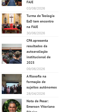
FAJE
03/08/2026
Turma de Teologia
EaD tem encontro
na FAJE
30/06/2026
CPA apresenta
resultados da
autoavaliação
institucional de
2025
09/06/2026
A filosofia na
formação de
sujeitos autônomos
28/04/2026
Nota de Pesar:
Emerson Vitoriano