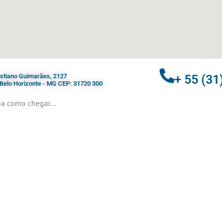
ristiano Guimarães, 2127
+ 55 (31
- Belo Horizonte - MG CEP: 31720 300
a como chegar...