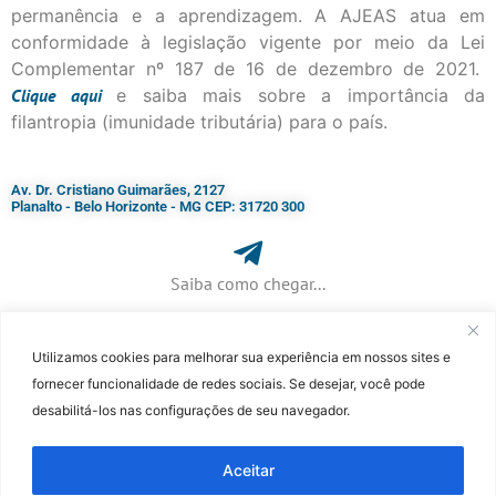
permanência e a aprendizagem. A AJEAS atua em
conformidade à legislação vigente por meio da Lei
Complementar nº 187 de 16 de dezembro de 2021.
Clique
aqui
e saiba mais sobre a importância da
filantropia (imunidade tributária) para o país.
Av. Dr. Cristiano Guimarães, 2127
Planalto - Belo Horizonte - MG CEP: 31720 300
Saiba como chegar...
Utilizamos cookies para melhorar sua experiência em nossos sites e
+ 55 (31) 3115-7000​
fornecer funcionalidade de redes sociais. Se desejar, você pode
desabilitá-los nas configurações de seu navegador.
©Faculdade Jesuíta de Filosofia e Teologia – Site desenvolvido por
Rafael
Patrick de Souza
Aceitar