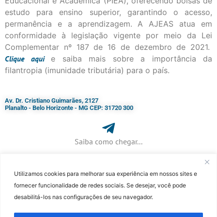
Educacional e Acadêmica (PIEA), oferecendo bolsas de
estudo para ensino superior, garantindo o acesso,
permanência e a aprendizagem. A AJEAS atua em
conformidade à legislação vigente por meio da Lei
Complementar nº 187 de 16 de dezembro de 2021.
Clique
aqui
e saiba mais sobre a importância da
filantropia (imunidade tributária) para o país.
Av. Dr. Cristiano Guimarães, 2127
Planalto - Belo Horizonte - MG CEP: 31720 300
Saiba como chegar...
Utilizamos cookies para melhorar sua experiência em nossos sites e
+ 55 (31) 3115-7000​
fornecer funcionalidade de redes sociais. Se desejar, você pode
desabilitá-los nas configurações de seu navegador.
©Faculdade Jesuíta de Filosofia e Teologia – Site desenvolvido por
Rafael
Patrick de Souza