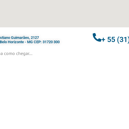
ristiano Guimarães, 2127
+ 55 (31
- Belo Horizonte - MG CEP: 31720 300
a como chegar...