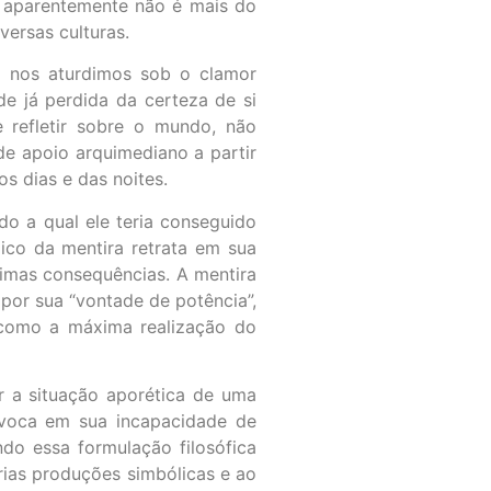
, aparentemente não é mais do
versas culturas.
l nos aturdimos sob o clamor
 já perdida da certeza de si
 refletir sobre o mundo, não
de apoio arquimediano a partir
s dias e das noites.
o a qual ele teria conseguido
lico da mentira retrata em sua
timas consequências. A mentira
por sua “vontade de potência”,
 como a máxima realização do
r a situação aporética de uma
ívoca em sua incapacidade de
do essa formulação filosófica
rias produções simbólicas e ao