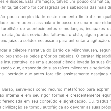
des e ilusões. Esta afirmação, talvez um pouco dramática
inita, tal como foi consagrada pela sabedoria das mais di
não pouca perplexidade neste momento limítrofe no qua
dade pós-moderna assinala o impasse de uma modernidade
 turbilhão de acontecimentos e mudanças, incapazes de
 excitação das novidades falta-nos o chão, algum ponto 
no juízo, a solidez necessária para enfrentar a agitação do
rdar a célebre narrativa do Barão de Münchhausen, segund
iro puxando-se pelos próprios cabelos. O caráter hiperbó
te insustentável de uma autossuficiência levada às suas úl
zação que, arrancada de suas raízes milenares e seduzida 
uma liberdade que antes fora tão ansiosamente desejada
 Barão, serve-nos como recurso metafórico para exprimi
ção interna e em seu rigor formal e crescentemente equ
ferenciada em seu conteúdo e significação. Ou, traduzin
civilização se tornou autofágica ao devorar as suas próp