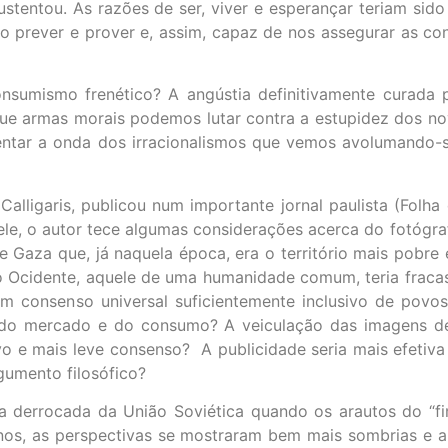
ustentou. As razões de ser, viver e esperançar teriam sido
 prever e prover e, assim, capaz de nos assegurar as cond
nsumismo frenético? A angústia definitivamente curada 
que armas morais podemos lutar contra a estupidez dos no
entar a onda dos irracionalismos que vemos avolumando-
Calligaris, publicou num importante jornal paulista (Folh
 Nele, o autor tece algumas considerações acerca do fotógra
Gaza que, já naquela época, era o território mais pobre 
do Ocidente, aquele de uma humanidade comum, teria fraca
 consenso universal suficientemente inclusivo de povos e
ão do mercado e do consumo? A veiculação das imagens 
vo e mais leve consenso? A publicidade seria mais efetiv
gumento filosófico?
 a derrocada da União Soviética quando os arautos do “f
anos, as perspectivas se mostraram bem mais sombrias e a