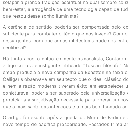
solapar a grande tradição espiritual na qual sempre se s
bem-estar, a arrogância de uma tecnologia capaz de tudo
que restou desse sonho iluminista?
A carência de sentido poderia ser compensada pelo co
suficiente para combater o tédio que nos invade? Com 
ressurgentes, com que armas intelectuais podemos enfr
neoliberal?
Há trinta anos, o então eminente psicanalista, Contardo 
artigo curioso e instigante intitulado “Toscani filósofo”.
então produzia a nova campanha da Benetton na faixa de 
Calligaris observava em seu texto que o ideal clássico 
e nem a razão moderna tiveram êxito em estabelecer um
conjeturava, poderia ser superado pela universalizaç
propiciaria a subjetivação necessária para operar um no
que a mais santa das intenções e o mais bem fundado ar
O artigo foi escrito após a queda do Muro de Berlim e
novo tempo de pacífica prosperidade. Passados trinta 