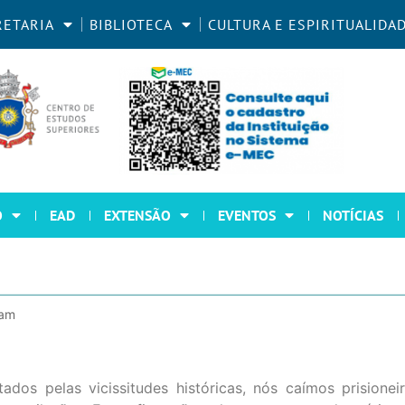
RETARIA
BIBLIOTECA
CULTURA E ESPIRITUALIDA
O
EAD
EXTENSÃO
EVENTOS
NOTÍCIAS
ram
tados pelas vicissitudes históricas, nós caímos prisione