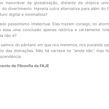
 inexorável da globalização, distante da utópica unive
do divertimento. Haveria outra alternativa para além do
uro digital e minimalista?
gado pessimismo intelectual. Elas trazem consigo, no ato
ia essa uma conclusão apenas retórica e certamente tola
da não é?
ão saímos do pântano em que nos metemos, nos puxando pel
dio das distrações. Não há certeza no “ainda não”, mas h
nscendência.
ento de Filosofia da FAJE