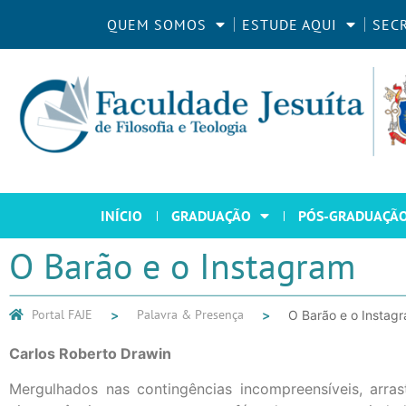
QUEM SOMOS
ESTUDE AQUI
SEC
INÍCIO
GRADUAÇÃO
PÓS-GRADUAÇÃ
O Barão e o Instagram
Portal FAJE
Palavra & Presença
O Barão e o Instag
Carlos Roberto Drawin
Mergulhados nas contingências incompreensíveis, arras