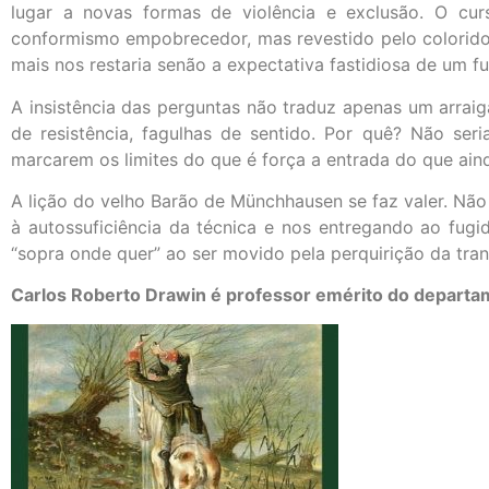
lugar a novas formas de violência e exclusão. O curso
conformismo empobrecedor, mas revestido pelo colorido 
mais nos restaria senão a expectativa fastidiosa de um fut
A insistência das perguntas não traduz apenas um arrai
de resistência, fagulhas de sentido. Por quê? Não ser
marcarem os limites do que é força a entrada do que ain
A lição do velho Barão de Münchhausen se faz valer. N
à autossuficiência da técnica e nos entregando ao fugi
“sopra onde quer” ao ser movido pela perquirição da tra
Carlos Roberto Drawin é professor emérito do departam