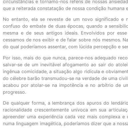
circunstâncias e tornamo-nos reféns de nossas ansieda
que a reiterada constatação de nossa condição humana e f
No entanto, ela se reveste de um novo significado e 
confuso do embate de duas épocas, quando a sensibili
mesma e de seus antigos ideais. Envolvidos por esse
cessamos de nos exibir e de falar sobre nós mesmos. Na
do qual poderíamos assentar, com lúcida percepção e sere
Por isso, mais do que nunca, parece-nos adequado reco
salvar-se de um inevitável afogamento ao sair do atole
ingênua comicidade, a situação algo ridícula e obviamen
do célebre barão transmudou-se na verdade de uma civili
acabou por atolar-se na impotência e no arbítrio de 
progresso.
De qualquer forma, a lembrança dos apuros do lendário
racionalidade crescentemente unívoca em sua articula
apreender uma experiência cada vez mais complexa e di
numa linguagem imagética, poderíamos dizer que a nossa 