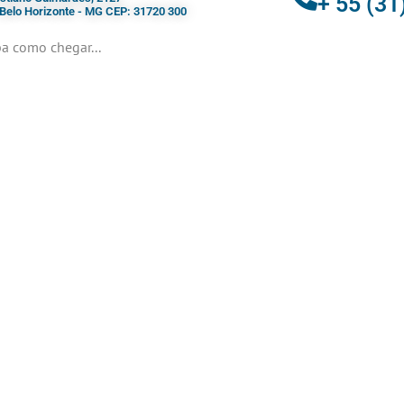
+ 55 (31
- Belo Horizonte - MG CEP: 31720 300
a como chegar...