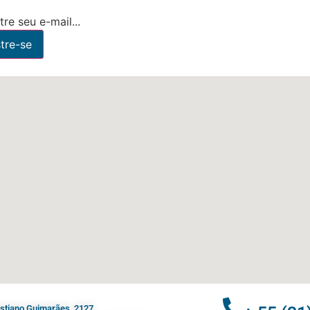
re seu e-mail...
ristiano Guimarães, 2127