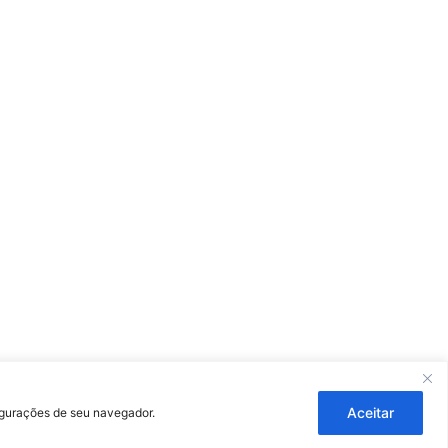
ouza
Aceitar
figurações de seu navegador.