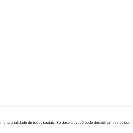
uldade Jesuíta de Filosofia e Teologia – Site desenvolvido por
Rafael Patrick de S
r funcionalidade de redes sociais. Se desejar, você pode desabilitá-los nas con