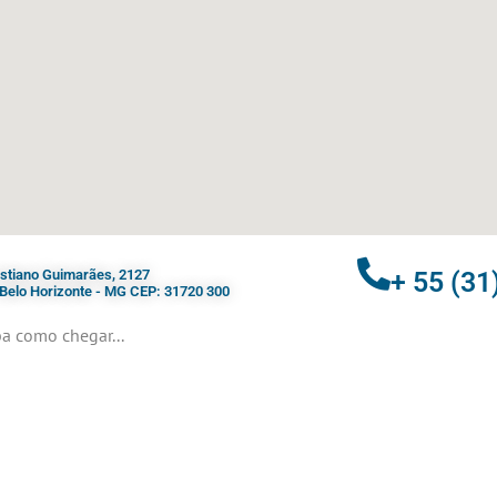
ristiano Guimarães, 2127
+ 55 (31
- Belo Horizonte - MG CEP: 31720 300
a como chegar...