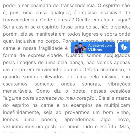
poderia ser chamada de transcendência. O espírito não
é, pois, uma coisa qualquer, é impulso insaciável de
transcendência. Onde ele está? Oculto em algum lugar?
Seria assim se o espírito fosse uma coisa, não o sendo,
porém, ele se manifesta em todos lugares e sopra onde
quer. Inclusive no corpo. Porque o corpo sendo nossa
carne e nossa fragilidade é também a nossa primeira
forma de expressividade. Quando somos subjugados
pelas imagens de uma bela dança, não vemos apenas
um corpo em movimento ou um artefato anatômico, e
quando somos enlevados por uma bela música, não
escutamos somente ondas sonoras, vibrações
mensuráveis. Como diz o poeta, nessas ocasiões
“
alguma coisa acontece no meu coração
”. Eis aí a marca
do espírito na carne e os exemplos se multiplicam
indefinidamente, seja ao provarmos um bom vinho,
lermos uma poesia, aprendermos algo novo,
vislumbramos um gesto de amor. Tudo é espírito. Mas,