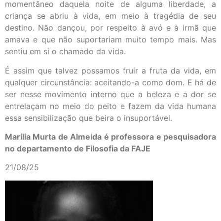
momentâneo daquela noite de alguma liberdade, a
criança se abriu à vida, em meio à tragédia de seu
destino. Não dançou, por respeito à avó e à irmã que
amava e que não suportariam muito tempo mais. Mas
sentiu em si o chamado da vida.
É assim que talvez possamos fruir a fruta da vida, em
qualquer circunstância: aceitando-a como dom. E há de
ser nesse movimento interno que a beleza e a dor se
entrelaçam no meio do peito e fazem da vida humana
essa sensibilização que beira o insuportável.
Marília Murta de Almeida é professora e pesquisadora
no departamento de Filosofia da FAJE
21/08/25