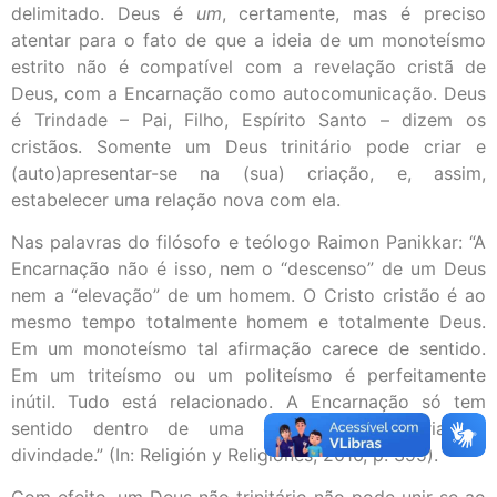
delimitado. Deus é
um
, certamente, mas é preciso
atentar para o fato de que a ideia de um monoteísmo
estrito não é compatível com a revelação cristã de
Deus, com a Encarnação como autocomunicação. Deus
é Trindade – Pai, Filho, Espírito Santo – dizem os
cristãos. Somente um Deus trinitário pode criar e
(auto)apresentar-se na (sua) criação, e, assim,
estabelecer uma relação nova com ela.
Nas palavras do filósofo e teólogo Raimon Panikkar: “A
Encarnação não é isso, nem o “descenso” de um Deus
nem a “elevação” de um homem. O Cristo cristão é ao
mesmo tempo totalmente homem e totalmente Deus.
Em um monoteísmo tal afirmação carece de sentido.
Em um triteísmo ou um politeísmo é perfeitamente
inútil. Tudo está relacionado. A Encarnação só tem
sentido dentro de uma concepção trinitária da
divindade.” (In: Religión y Religiones, 2016, p. 395).