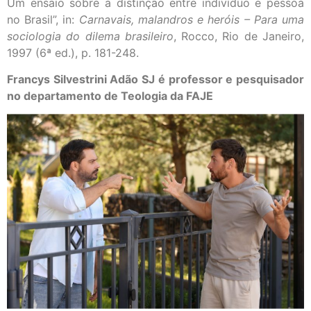
Um ensaio sobre a distinção entre indivíduo e pessoa
no Brasil”, in:
Carnavais, malandros e heróis – Para uma
sociologia do dilema brasileiro
, Rocco, Rio de Janeiro,
1997 (6ª ed.), p. 181-248.
Francys Silvestrini Adão SJ é professor e pesquisador
no departamento de Teologia da FAJE