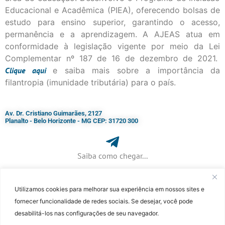
Educacional e Acadêmica (PIEA), oferecendo bolsas de
estudo para ensino superior, garantindo o acesso,
permanência e a aprendizagem. A AJEAS atua em
conformidade à legislação vigente por meio da Lei
Complementar nº 187 de 16 de dezembro de 2021.
Clique
aqui
e saiba mais sobre a importância da
filantropia (imunidade tributária) para o país.
Av. Dr. Cristiano Guimarães, 2127
Planalto - Belo Horizonte - MG CEP: 31720 300
Saiba como chegar...
Utilizamos cookies para melhorar sua experiência em nossos sites e
+ 55 (31) 3115-7000​
fornecer funcionalidade de redes sociais. Se desejar, você pode
desabilitá-los nas configurações de seu navegador.
©Faculdade Jesuíta de Filosofia e Teologia – Site desenvolvido por
Rafael