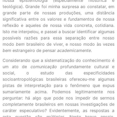
nossa epistemologia (especialmente filosófica e
teológica). Grande foi minha surpresa ao constatar, em
grande parte de nossas produções, uma distância
significativa entre os
valores
e
fundamentos
de nossa
reflexão e aqueles de nossa vida concreta, cotidiana.
Isto me interpelou, e passei a buscar identificar algumas
possíveis razões para essa separação entre nosso
modo
bem
brasileiro de viver, e nosso modo às vezes
bem
estrangeiro de pensar
academicamente
.
Considerando que a sistematização do conhecimento é
um ato de
comunicação
profundamente cultural e
social, o estudo das especificidades
socioantropológicas brasileiras ofereceu-me algumas
pistas de interpretação para o fenômeno que expus
sumariamente acima. Podemos legitimamente nos
perguntar: há algo que pode nos impedir de sermos
completamente
brasileiros em nossas investigações de
caráter especulativo? Evidentemente, as respostas a
esta questão são múltiplas. Neste breve ensaio,