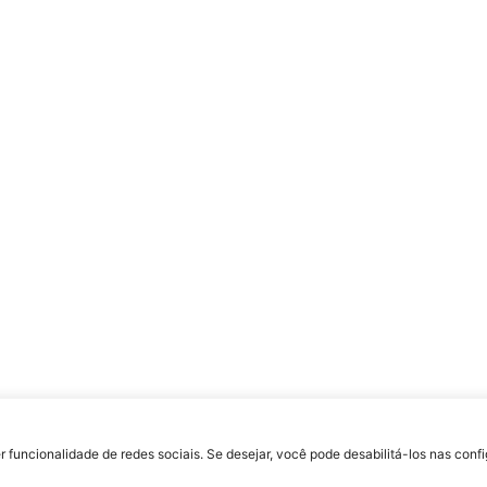
uldade Jesuíta de Filosofia e Teologia – Site desenvolvido por
Rafael Patrick de S
r funcionalidade de redes sociais. Se desejar, você pode desabilitá-los nas con