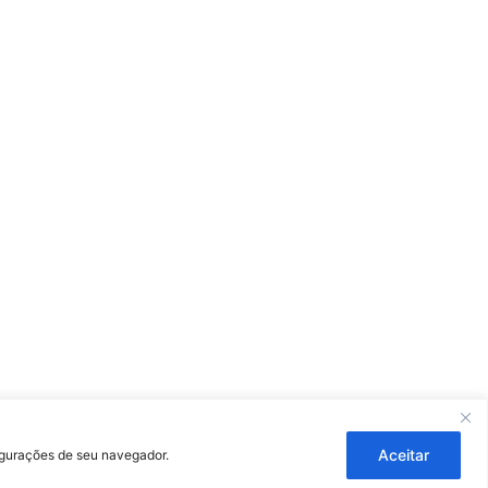
ouza
Aceitar
figurações de seu navegador.