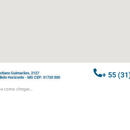
ristiano Guimarães, 2127
+ 55 (31
- Belo Horizonte - MG CEP: 31720 300
a como chegar...