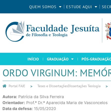
QUEM SOMOS
ESTUDE AQUI
SEC
INÍCIO
GRADUAÇÃO
PÓS-GRADUAÇÃ
ORDO VIRGINUM: MEMÓRI
Portal FAJE
Teses e Dissertações
Dissertações Teologia
Autora:
Patrícia da Silva Ferreira
Orientador:
Prof.ª Dr.ª Aparecida Maria de Vasconcelos
Data da defesa:
15/05/2020