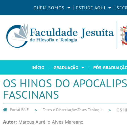
QUEM SOMOS
ESTUDE AQUI
SEC
INÍCIO
GRADUAÇÃO
PÓS-GRADUAÇÃ
OS HINOS DO APOCALIP
FASCINANS
Portal FAJE
Teses e Dissertações
Teses Teologia
OS H
Autor:
Marcus Aurélio Alves Mareano