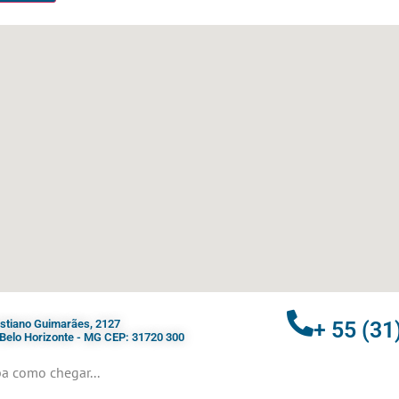
ristiano Guimarães, 2127
+ 55 (31
- Belo Horizonte - MG CEP: 31720 300
a como chegar...