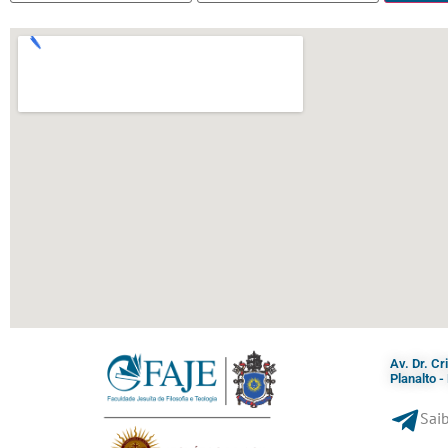
Av. Dr. C
Planalto 
Saib