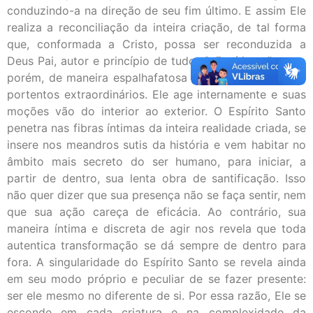
conduzindo-a na direção de seu fim último. E assim Ele
realiza a reconciliação da inteira criação, de tal forma
que, conformada a Cristo, possa ser reconduzida a
Deus Pai, autor e princípio de tudo. O Espírito não age,
porém, de maneira espalhafatosa recorrendo a sinais e
portentos extraordinários. Ele age internamente e suas
moções vão do interior ao exterior. O Espírito Santo
penetra nas fibras íntimas da inteira realidade criada, se
insere nos meandros sutis da história e vem habitar no
âmbito mais secreto do ser humano, para iniciar, a
partir de dentro, sua lenta obra de santificação. Isso
não quer dizer que sua presença não se faça sentir, nem
que sua ação careça de eficácia. Ao contrário, sua
maneira íntima e discreta de agir nos revela que toda
autentica transformação se dá sempre de dentro para
fora. A singularidade do Espírito Santo se revela ainda
em seu modo próprio e peculiar de se fazer presente:
ser ele mesmo no diferente de si. Por essa razão, Ele se
esconde em cada criatura e na complexidade da