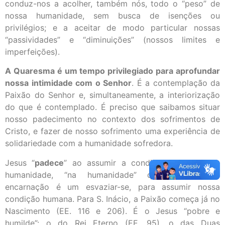
conduz-nos a acolher, também nós, todo o “peso” de
nossa humanidade, sem busca de isenções ou
privilégios; e a aceitar de modo particular nossas
“passividades” e “diminuições” (nossos limites e
imperfeições).
A Quaresma é um tempo privilegiado para aprofundar
nossa intimidade com o Senhor
. É a contemplação da
Paixão do Senhor e, simultaneamente, a interiorização
do que é contemplado. É preciso que saibamos situar
nosso padecimento no contexto dos sofrimentos de
Cristo, e fazer de nosso sofrimento uma experiência de
solidariedade com a humanidade sofredora.
Jesus “
padece
” ao assumir a condição concreta de
humanidade, “na humanidade” que escolhe. A
encarnação é um esvaziar-se, para assumir nossa
condição humana. Para S. Inácio, a Paixão começa já no
Nascimento (EE. 116 e 206). É o Jesus “pobre e
humilde”: o do Rei Eterno (EE. 95), o das Duas