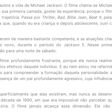
e sobre a vida de Michael Jackson. O filme chama-se
Michae
m sua primeira camada, gostei da experiência, porque o fi
trajetória. Passa por
Thriller
,
Bad
,
Billie Jean
,
Beat It
, pel
ca que, quando eu era criança e depois adolescente, ouvi c
arecem de maneira bastante competente, e as atuações ch
o novo, durante o período do Jackson 5. Nesse primeir
são para uma noite de sábado.
lme profundamente frustrante, porque ele nunca realme
itos efetivos daquele indivíduo. E eu nem estou me referin
os para compreender a formação daquela personalidade: a
resença de um pai profundamente agressivo, cuja influênci
perficialmente que elas existiram, mas nunca as desenvo
a década de 1990, em que era impossível não perceber 
itória. O filme jamais alcança essa dimensão. Ele não