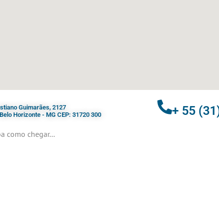
ristiano Guimarães, 2127
+ 55 (31
- Belo Horizonte - MG CEP: 31720 300
a como chegar...