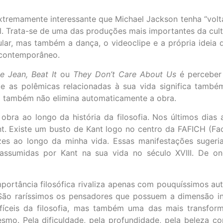
tremamente interessante que Michael Jackson tenha “volt
. Trata-se de uma das produções mais importantes da cul
lar, mas também a dança, o videoclipe e a própria ideia 
l contemporâneo.
llie Jean, Beat It
ou
They Don’t Care About Us
é perceber 
te as polêmicas relacionadas à sua vida significa tamb
oa também não elimina automaticamente a obra.
 obra ao longo da história da filosofia. Nos últimos di
. Existe um busto de Kant logo no centro da FAFICH (Facu
zes ao longo da minha vida. Essas manifestações suge
s assumidas por Kant na sua vida no século XVIII. De o
importância filosófica rivaliza apenas com pouquíssimos aut
o raríssimos os pensadores que possuem a dimensão inte
íceis da filosofia, mas também uma das mais transform
mo. Pela dificuldade, pela profundidade, pela beleza co