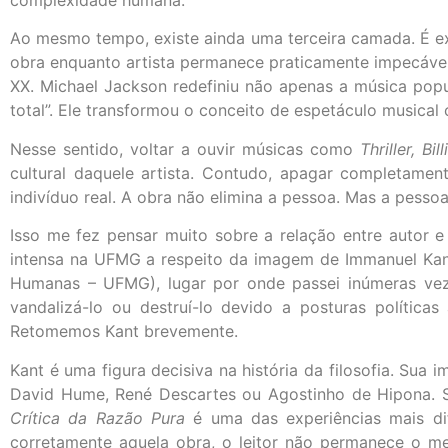
Ao mesmo tempo, existe ainda uma terceira camada. É ex
obra enquanto artista permanece praticamente impecável
XX. Michael Jackson redefiniu não apenas a música popu
total”. Ele transformou o conceito de espetáculo musica
Nesse sentido, voltar a ouvir músicas como
Thriller, Bi
cultural daquele artista. Contudo, apagar completamen
indivíduo real. A obra não elimina a pessoa. Mas a pess
Isso me fez pensar muito sobre a relação entre autor e
intensa na UFMG a respeito da imagem de Immanuel Kant
Humanas – UFMG), lugar por onde passei inúmeras ve
vandalizá-lo ou destruí-lo devido a posturas política
Retomemos Kant brevemente.
Kant é uma figura decisiva na história da filosofia. Sua 
David Hume, René Descartes ou Agostinho de Hipona. Sã
Crítica da Razão Pura
é uma das experiências mais dif
corretamente aquela obra, o leitor não permanece o mes