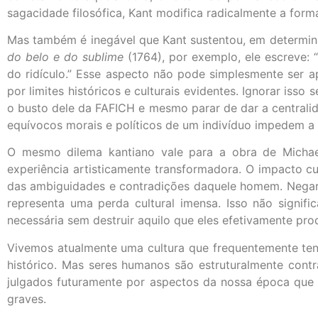
sagacidade filosófica, Kant modifica radicalmente a fo
Mas também é inegável que Kant sustentou, em determin
do belo e do sublime
(1764), por exemplo, ele escreve:
do ridículo.” Esse aspecto não pode simplesmente ser
por limites históricos e culturais evidentes. Ignorar iss
o busto dele da FAFICH e mesmo parar de dar a centrali
equívocos morais e políticos de um indivíduo impedem a 
O mesmo dilema kantiano vale para a obra de Michael
experiência artisticamente transformadora. O impacto c
das ambiguidades e contradições daquele homem. Negar 
representa uma perda cultural imensa. Isso não signific
necessária sem destruir aquilo que eles efetivamente pro
Vivemos atualmente uma cultura que frequentemente te
histórico. Mas seres humanos são estruturalmente cont
julgados futuramente por aspectos da nossa época qu
graves.