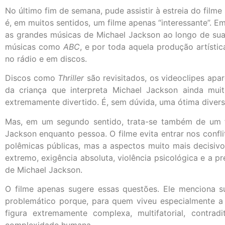
No último fim de semana, pude assistir à estreia do film
é, em muitos sentidos, um filme apenas “interessante”. E
as grandes músicas de Michael Jackson ao longo de sua 
músicas como
ABC
, e por toda aquela produção artísti
no rádio e em discos.
Discos como
Thriller
são revisitados, os videoclipes ap
da criança que interpreta Michael Jackson ainda muit
extremamente divertido. É, sem dúvida, uma ótima diver
Mas, em um segundo sentido, trata-se também de um fi
Jackson enquanto pessoa. O filme evita entrar nos confl
polêmicas públicas, mas a aspectos muito mais decisiv
extremo, exigência absoluta, violência psicológica e a p
de Michael Jackson.
O filme apenas sugere essas questões. Ele menciona su
problemático porque, para quem viveu especialmente 
figura extremamente complexa, multifatorial, contrad
complexidade humana.