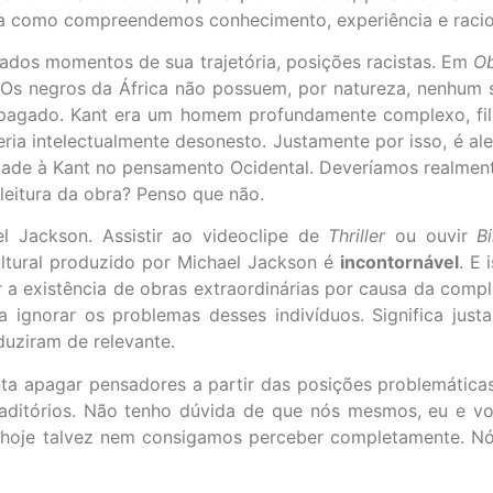
rma como compreendemos conhecimento, experiência e racio
ados momentos de sua trajetória, posições racistas. Em
Ob
 “Os negros da África não possuem, por natureza, nenhum 
 apagado. Kant era um homem profundamente complexo, fi
o seria intelectualmente desonesto. Justamente por isso, é
dade à Kant no pensamento Ocidental. Deveríamos realment
leitura da obra? Penso que não.
 Jackson. Assistir ao videoclipe de
Thriller
ou ouvir
Bi
ultural produzido por Michael Jackson é
incontornável
. E
a existência de obras extraordinárias por causa da compl
a ignorar os problemas desses indivíduos. Significa justa
duziram de relevante.
nta apagar pensadores a partir das posições problemáti
raditórios. Não tenho dúvida de que nós mesmos, eu e vo
e hoje talvez nem consigamos perceber completamente. 