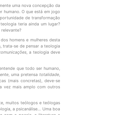
somente uma nova concepção da
r humano. O que está em jogo
oportunidade de transformação
teologia teria ainda um lugar?
 relevante?
s dos homens e mulheres desta
, trata-se de pensar a teologia
comunicações
, a teologia deve
a entende que todo ser humano,
ente
, uma pretensa
totalidade
,
cas (mais concretas), deve-se
da vez mais amplo com outros
te, muitos teólogos e teólogas
ologia, a psicanálise… Uma boa
 com a poesia, a literatura e