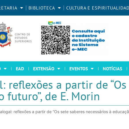
RETARIA
BIBLIOTECA
CULTURA E ESPIRITUALIDA
O
EAD
EXTENSÃO
EVENTOS
NOTÍCIAS
: reflexões a partir de “Os
 futuro”, de E. Morin
alogal: reflexões a partir de “Os sete saberes necessários à educação