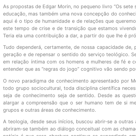
As propostas de Edgar Morin, no pequeno livro “Os set
educação, mas também uma nova concepção do conhecim
aqui é o tipo de humanidade e de relações que querem
este tempo de crise e de transição que estamos vivendo.
Teria ela uma contribuição a dar, a partir do que lhe é p
Tudo dependerá, certamente, de nossa capacidade de, p
geração e de repensar o sentido do serviço teológico. Se
em relação íntima com os homens e mulheres de fé e 
entender que as “regras do jogo” cognitivo vão sendo po
O novo paradigma de conhecimento apresentado por M
todo grupo sociocultural, toda disciplina científica nece
seja de conhecimento seja de sentido. Desde as questõ
alargar a compreensão que o ser humano tem de si me
grupos e outras áreas de conhecimento.
A teologia, desde seus inícios, buscou abrir-se a outra
abriram-se também ao diálogo conceitual com as chamada
notícia é que essa abertura continua se expandindo em