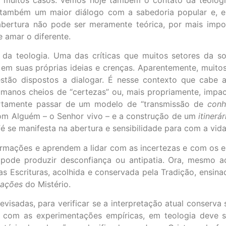
também um maior diálogo com a sabedoria popular e, em
 abertura não pode ser meramente teórica, por mais impor
 amar o diferente.
 da teologia. Uma das críticas que muitos setores da 
 em suas próprias ideias e crenças. Aparentemente, muit
ão dispostos a dialogar. É nesse contexto que cabe a 
humanos cheios de “certezas” ou, mais propriamente, impact
ertamente passar de um modelo de “transmissão de
conh
om Alguém – o Senhor vivo – e a construção de um
itinerár
 se manifesta na abertura e sensibilidade para com a vida
rmações e aprendem a lidar com as incertezas e com os e
pode produzir desconfiança ou antipatia. Ora, mesmo a
as Escrituras, acolhida e conservada pela Tradição, ensin
tações
do Mistério.
isadas, para verificar se a interpretação atual conserva s
ão com as experimentações empíricas, em teologia deve 