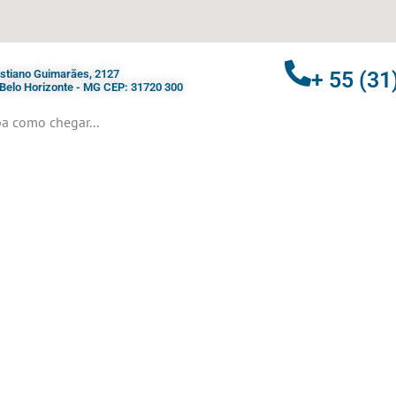
ristiano Guimarães, 2127
+ 55 (31
- Belo Horizonte - MG CEP: 31720 300
a como chegar...