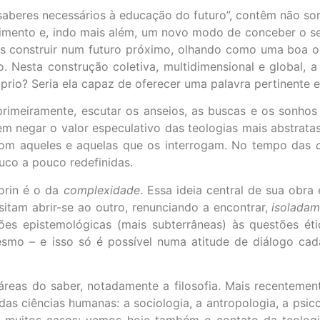
e saberes necessários à educação do futuro”, contêm não 
ento e, indo mais além, um novo modo de conceber o se
os construir num futuro próximo, olhando como uma boa 
 Nesta construção coletiva, multidimensional e global, a 
róprio? Seria ela capaz de oferecer uma palavra pertinente e
rimeiramente, escutar os anseios, as buscas e os sonho
m negar o valor especulativo das teologias mais abstratas
com aqueles e aquelas que os interrogam. No tempo das
uco a pouco redefinidas.
orin é o da
complexidade
. Essa ideia central de sua obr
ssitam abrir-se ao outro, renunciando a encontrar,
isoladam
es epistemológicas (mais subterrâneas) às questões éti
smo – e isso só é possível numa atitude de diálogo ca
s áreas do saber, notadamente a filosofia. Mais recentemen
s ciências humanas: a sociologia, a antropologia, a psic
 muitos casos: vemos hoje também o contato da teologia