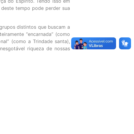
orça do Espírito. Tendo isso em
s deste tempo pode perder sua
grupos distintos que buscam a
teiramente “encarnada” (como
onal” (como a Trindade santa),
nesgotável riqueza de nossas