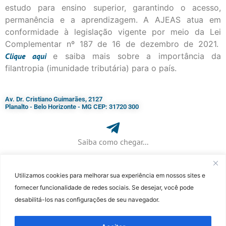
estudo para ensino superior, garantindo o acesso,
permanência e a aprendizagem. A AJEAS atua em
conformidade à legislação vigente por meio da Lei
Complementar nº 187 de 16 de dezembro de 2021.
Clique
aqui
e saiba mais sobre a importância da
filantropia (imunidade tributária) para o país.
Av. Dr. Cristiano Guimarães, 2127
Planalto - Belo Horizonte - MG CEP: 31720 300
Saiba como chegar...
Utilizamos cookies para melhorar sua experiência em nossos sites e
+ 55 (31) 3115-7000​
fornecer funcionalidade de redes sociais. Se desejar, você pode
desabilitá-los nas configurações de seu navegador.
©Faculdade Jesuíta de Filosofia e Teologia – Site desenvolvido por
Rafael
Patrick de Souza