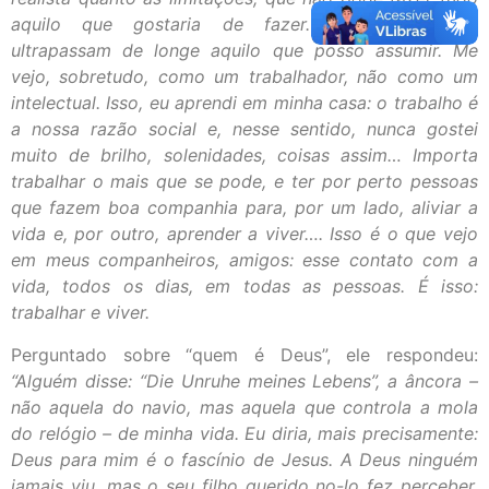
aquilo que gostaria de fazer. Meus interesses
ultrapassam de longe aquilo que posso assumir. Me
vejo, sobretudo, como um trabalhador, não como um
intelectual. Isso, eu aprendi em minha casa: o trabalho é
a nossa razão social e, nesse sentido, nunca gostei
muito de brilho, solenidades, coisas assim… Importa
trabalhar o mais que se pode, e ter por perto pessoas
que fazem boa companhia para, por um lado, aliviar a
vida e, por outro, aprender a viver…. Isso é o que vejo
em meus companheiros, amigos: esse contato com a
vida, todos os dias, em todas as pessoas. É isso:
trabalhar e viver.
Perguntado sobre “quem é Deus”, ele respondeu:
“Alguém disse: “Die Unruhe meines Lebens”, a âncora –
não aquela do navio, mas aquela que controla a mola
do relógio – de minha vida. Eu diria, mais precisamente:
Deus para mim é o fascínio de Jesus. A Deus ninguém
jamais viu, mas o seu filho querido no-lo fez perceber,