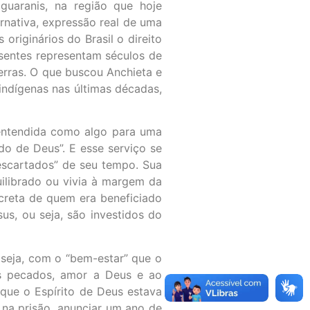
uaranis, na região que hoje
rnativa, expressão real de uma
riginários do Brasil o direito
resentes representam séculos de
terras. O que buscou Anchieta e
indígenas nas últimas décadas,
 entendida como algo para uma
do de Deus”. E esse serviço se
descartados” de seu tempo. Sua
quilibrado ou vivia à margem da
ncreta de quem era beneficiado
s, ou seja, são investidos do
 seja, com o “bem-estar” que o
os pecados, amor a Deus e ao
que o Espírito de Deus estava
 na prisão, anunciar um ano de