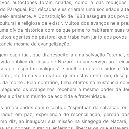
ovos autóctones foram criadas, como a das reduções g
 do Paraguai. Por décadas eles criaram uma sociedade alte
eio ambiente. A Constituição de 1988 assegura aos povos o
cultural e religiosa de existir. Muitos dos avanços nela p
 uma dívida histórica com os que primeiro habitaram suas 
muitos agentes de pastoral que trabalham junto aos povos 
bstância mesma da evangelização.
m espiritual, que diz respeito a uma salvação “eterna”,
vida pública de Jesus de Nazaré foi um serviço ao “reina
sos por espíritos malignos” e acolhida dos excluídos e “
ortanto, efeito na vida real de quem estava enfermo, dese
da morte”. Pelo contrário, tinha efeitos na existência co
s, segundo os evangelhos, recebem o mesmo poder de Jesu
os a criar um mundo de acolhida e fraternidade.
is preocupados com o sentido “espiritual” da salvação, ou
traduz em paz, experiência de reconciliação, perdão d
mo diz, ao inaugurar sua missão na sinagoga de Nazaré, 
va aos pobres, curar os enfermos, libertar os que estavam