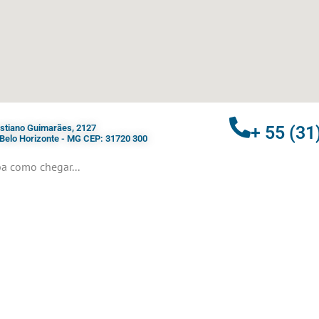
ristiano Guimarães, 2127
+ 55 (31
- Belo Horizonte - MG CEP: 31720 300
a como chegar...