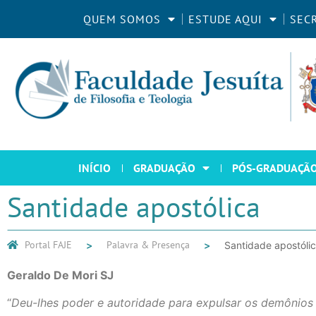
QUEM SOMOS
ESTUDE AQUI
SEC
INÍCIO
GRADUAÇÃO
PÓS-GRADUAÇÃ
Santidade apostólica
Portal FAJE
Palavra & Presença
Santidade apostóli
Geraldo De Mori SJ
“
Deu-lhes poder e autoridade para expulsar os demônios 