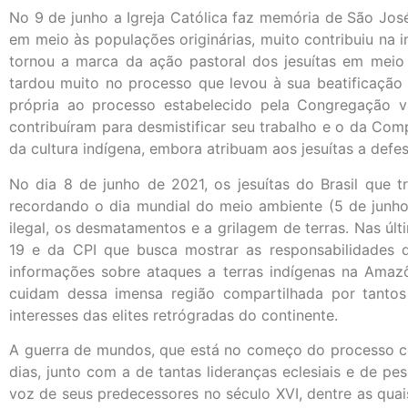
No 9 de junho a Igreja Católica faz memória de São José A
em meio às populações originárias, muito contribuiu na
tornou a marca da ação pastoral dos jesuítas em meio
tardou muito no processo que levou à sua beatificação 
própria ao processo estabelecido pela Congregação v
contribuíram para desmistificar seu trabalho e o da C
da cultura indígena, embora atribuam aos jesuítas a defe
No dia 8 de junho de 2021, os jesuítas do Brasil que 
recordando o dia mundial do meio ambiente (5 de junh
ilegal, os desmatamentos e a grilagem de terras. Nas úl
19 e da CPI que busca mostrar as responsabilidades da
informações sobre ataques a terras indígenas na Amazô
cuidam dessa imensa região compartilhada por tantos
interesses das elites retrógradas do continente.
A guerra de mundos, que está no começo do processo col
dias, junto com a de tantas lideranças eclesiais e de p
voz de seus predecessores no século XVI, dentre as qua