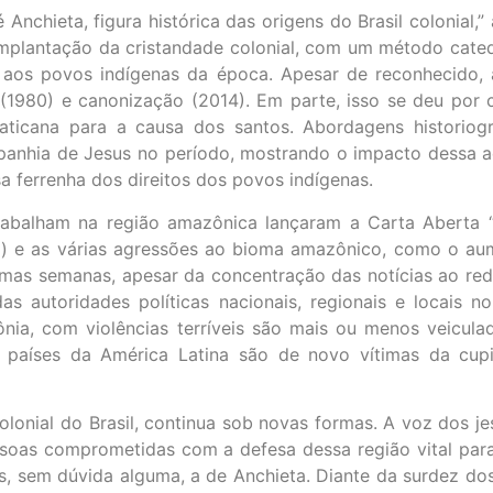
nchieta, figura histórica das origens do Brasil colonial,” a
 implantação da cristandade colonial, com um método cate
 aos povos indígenas da época. Apesar de reconhecido, 
(1980) e canonização (2014). Em parte, isso se deu por 
aticana para a causa dos santos. Abordagens historiog
ompanhia de Jesus no período, mostrando o impacto dessa 
sa ferrenha dos direitos dos povos indígenas.
trabalham na região amazônica lançaram a Carta Aberta “
o) e as várias agressões ao bioma amazônico, como o au
timas semanas, apesar da concentração das notícias ao redo
s autoridades políticas nacionais, regionais e locais 
nia, com violências terríveis são mais ou menos veicula
 países da América Latina são de novo vítimas da cup
onial do Brasil, continua sob novas formas. A voz dos je
essoas comprometidas com a defesa dessa região vital par
is, sem dúvida alguma, a de Anchieta. Diante da surdez 