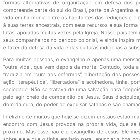
formas alternativas de organização em defesa dos p
compreende parte do sul do Brasil, parte da Argentina e
vida em harmonia entre os habitantes das reduções e o m
à suas terras ancestrais, com seus recursos e sua forma 
lutas, apoiadas muitas vezes pela Igreja. Nosso país tem
seus companheiros no período colonial, e ainda inspira 
é fazer da defesa da vida e das culturas indígenas a su
Para muitas pessoas, o evangelho é apenas uma mensage
“outra vida”, que vem depois da morte. Contudo, toda a 
traduzia em “cura aos enfermos”, “libertação dos posses
ação “terapêutica”, “libertadora” e acolhedora, tinha, p
sociedade. Não se tratava de uma salvação para “depois 
pelo agir cheio de compaixão de Jesus. Seus discípulo
dom da cura, do poder de expulsar satanás e são chamad
Infelizmente muitos que hoje se dizem cristãos estão ma
encontro com Jesus provoca na própria vida, que se 
próximo. Mas esse não é o evangelho de Jesus. Ele mes
sobre ele e que o tinha enviado para “anunciar a boa no