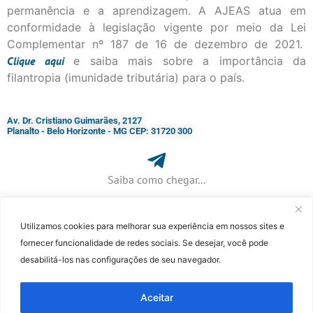
permanência e a aprendizagem. A AJEAS atua em
conformidade à legislação vigente por meio da Lei
Complementar nº 187 de 16 de dezembro de 2021.
Clique
aqui
e saiba mais sobre a importância da
filantropia (imunidade tributária) para o país.
Av. Dr. Cristiano Guimarães, 2127
Planalto - Belo Horizonte - MG CEP: 31720 300
Saiba como chegar...
Utilizamos cookies para melhorar sua experiência em nossos sites e
+ 55 (31) 3115-7000​
fornecer funcionalidade de redes sociais. Se desejar, você pode
desabilitá-los nas configurações de seu navegador.
©Faculdade Jesuíta de Filosofia e Teologia – Site desenvolvido por
Rafael
Patrick de Souza
Aceitar