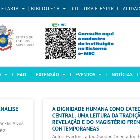
RETARIA
BIBLIOTECA
CULTURA E ESPIRITUALIDA
O
EAD
EXTENSÃO
EVENTOS
NOTÍCIAS
ANÁLISE
A DIGNIDADE HUMANA COMO CATEG
CENTRAL: UMA LEITURA DA TRADIÇÃ
REVELAÇÃO E DO MAGISTÉRIO FRE
anklin Alves
CONTEMPORÂNEAS
nto
Autor: Everton Tadeu Guedes Orientador: Pr