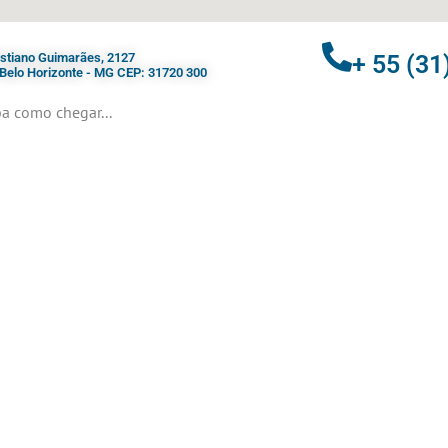
ristiano Guimarães, 2127
+ 55 (31
- Belo Horizonte - MG CEP: 31720 300
a como chegar...