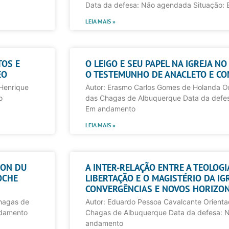
Data da defesa: Não agendada Situação:
LEIA MAIS »
TOS E
O LEIGO E SEU PAPEL NA IGREJA N
EO
O TESTEMUNHO DE ANACLETO E C
 Henrique
Autor: Erasmo Carlos Gomes de Holanda Ori
o
das Chagas de Albuquerque Data da defe
Em andamento
LEIA MAIS »
ION DU
A INTER-RELAÇÃO ENTRE A TEOLOG
OCHE
LIBERTAÇÃO E O MAGISTÉRIO DA IGR
CONVERGÊNCIAS E NOVOS HORIZO
Chagas de
Autor: Eduardo Pessoa Cavalcante Orientad
ndamento
Chagas de Albuquerque Data da defesa: 
andamento