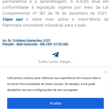
permanência e a aprendizagem. A AJEAS atua em
conformidade à legislação vigente por meio da Lei
Complementar nº 187 de 16 de dezembro de 2021.
Clique
aqui
e saiba mais sobre a importância da
filantropia (imunidade tributária) para o país.
Av. Dr. Cristiano Guimarães, 2127
Planalto - Belo Horizonte - MG CEP: 31720 300
Saiba como chegar...
Utilizamos cookies para melhorar sua experiência em nossos sites e
+ 55 (31) 3115-7000​
fornecer funcionalidade de redes sociais. Se desejar, você pode
desabilitá-los nas configurações de seu navegador.
©Faculdade Jesuíta de Filosofia e Teologia – Site desenvolvido por
Rafael
Patrick de Souza
Aceitar
...