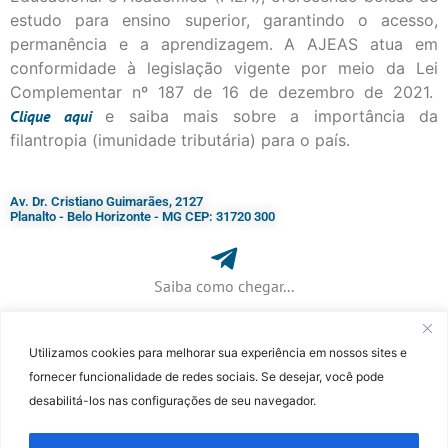
estudo para ensino superior, garantindo o acesso,
permanência e a aprendizagem. A AJEAS atua em
conformidade à legislação vigente por meio da Lei
Complementar nº 187 de 16 de dezembro de 2021.
Clique
aqui
e saiba mais sobre a importância da
filantropia (imunidade tributária) para o país.
Av. Dr. Cristiano Guimarães, 2127
Planalto - Belo Horizonte - MG CEP: 31720 300
Saiba como chegar...
Utilizamos cookies para melhorar sua experiência em nossos sites e
+ 55 (31) 3115-7000​
fornecer funcionalidade de redes sociais. Se desejar, você pode
desabilitá-los nas configurações de seu navegador.
©Faculdade Jesuíta de Filosofia e Teologia – Site desenvolvido por
Rafael
Patrick de Souza