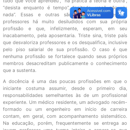
tudo que você aprendeu”, “na prática a teoria é outra”,
“desista enquanto é tempo”, “coitado, você não viu
nada”. Essas e outras são falas recorrentes de
professores há muito desiludidos com sua própria
profissão e que, infelizmente, esperam, em seu
inacabamento, pela aposentaria. Triste sina, triste país
que desvaloriza professores e os desqualifica, inclusive
pelo piso salarial de sua profissão. O caso é que
nenhuma profissão se fortalece quando seus próprios
membros desacreditam publicamente o conhecimento
que a sustenta.
A docência é uma das poucas profissões em que o
iniciante costuma assumir, desde o primeiro dia,
responsabilidades semelhantes às de um profissional
experiente. Um médico residente, um advogado recém-
formado ou um engenheiro em início de carreira
contam, em geral, com acompanhamento sistemático.
Na educação, porém, frequentemente se entrega ao