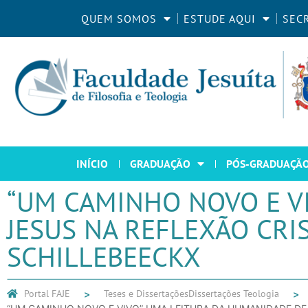
QUEM SOMOS
ESTUDE AQUI
SEC
INÍCIO
GRADUAÇÃO
PÓS-GRADUAÇÃ
“UM CAMINHO NOVO E V
JESUS NA REFLEXÃO CR
SCHILLEBEECKX
Portal FAJE
Teses e Dissertações
Dissertações Teologia