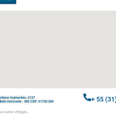
ristiano Guimarães, 2127
+ 55 (31
- Belo Horizonte - MG CEP: 31720 300
a como chegar...