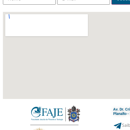
Av. Dr. C
Planalto 
Saib