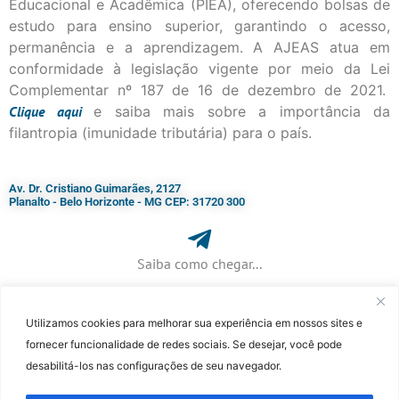
Educacional e Acadêmica (PIEA), oferecendo bolsas de
estudo para ensino superior, garantindo o acesso,
permanência e a aprendizagem. A AJEAS atua em
conformidade à legislação vigente por meio da Lei
Complementar nº 187 de 16 de dezembro de 2021.
Clique
aqui
e saiba mais sobre a importância da
filantropia (imunidade tributária) para o país.
Av. Dr. Cristiano Guimarães, 2127
Planalto - Belo Horizonte - MG CEP: 31720 300
Saiba como chegar...
Utilizamos cookies para melhorar sua experiência em nossos sites e
+ 55 (31) 3115-7000​
fornecer funcionalidade de redes sociais. Se desejar, você pode
desabilitá-los nas configurações de seu navegador.
©Faculdade Jesuíta de Filosofia e Teologia – Site desenvolvido por
Rafael
Patrick de Souza