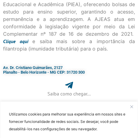
Educacional e Acadêmica (PIEA), oferecendo bolsas de
estudo para ensino superior, garantindo o acesso,
permanência e a aprendizagem. A AJEAS atua em
conformidade à legislação vigente por meio da Lei
Complementar nº 187 de 16 de dezembro de 2021.
Clique
aqui
e saiba mais sobre a importância da
filantropia (imunidade tributária) para o país.
Av. Dr. Cristiano Guimarães, 2127
Planalto - Belo Horizonte - MG CEP: 31720 300
Saiba como chegar...
Utilizamos cookies para melhorar sua experiência em nossos sites e
+ 55 (31) 3115-7000​
fornecer funcionalidade de redes sociais. Se desejar, você pode
desabilitá-los nas configurações de seu navegador.
©Faculdade Jesuíta de Filosofia e Teologia – Site desenvolvido por
Rafael