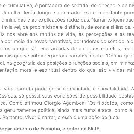
a e cumulativa, é portadora de sentido, de direção e de hi
s. Um olhar lento, longo e demorado. Isso é importante por
 diminuídas e as explicações reduzidas. Narrar exigem pac
 invisível, de proximidade e distância, de sons e silêncios
Ela nos abre aos modos de vida, às percepções e às rea
 por meio de novas narrativas, portadoras de sentido e de
úmeros porque são encharcadas de emoções e afetos, rec
nimais que se autointerpretam narrativamente: “Defino que
ial, na geografia das posições e funções sociais, em minh
tação moral e espiritual dentro do qual são vividas minh
ma vida narrada pode gerar comunidade e sociabilidade.
ássicos, só possui suas condições de possibilidade post
ica. Como afirmou Giorgio Agamben: “Os filósofos, como 
refa genuinamente política, ainda mais numa época, como 
. Portanto, viver é narrar, e essa é uma ação política.
departamento de Filosofia, e reitor da FAJE