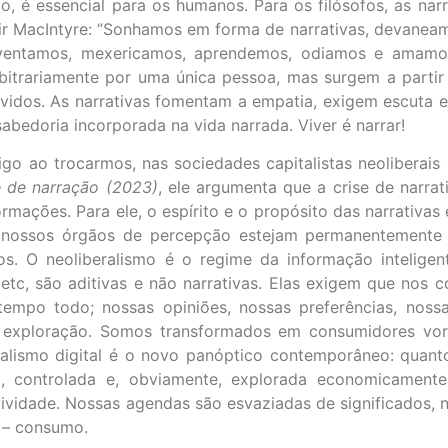
, é essencial para os humanos. Para os filósofos, as nar
r MacIntyre: “Sonhamos em forma de narrativas, devaneam
inventamos, mexericamos, aprendemos, odiamos e amamos
rbitrariamente por uma única pessoa, mas surgem a part
olvidos. As narrativas fomentam a empatia, exigem escuta
abedoria incorporada na vida narrada. Viver é narrar!
go ao trocarmos, nas sociedades capitalistas neoliberais
e de narração (2023)
, ele argumenta que a crise de narra
rmações. Para ele, o espírito e o propósito das narrativa
nossos órgãos de percepção estejam permanentemente e
s. O neoliberalismo é o regime da informação inteligen
 etc, são aditivas e não narrativas. Elas exigem que no
mpo todo; nossas opiniões, nossas preferências, nossa
 da exploração. Somos transformados em consumidores vo
italismo digital é o novo panóptico contemporâneo: quan
, controlada e, obviamente, explorada economicamente
ividade. Nossas agendas são esvaziadas de significados,
o – consumo.