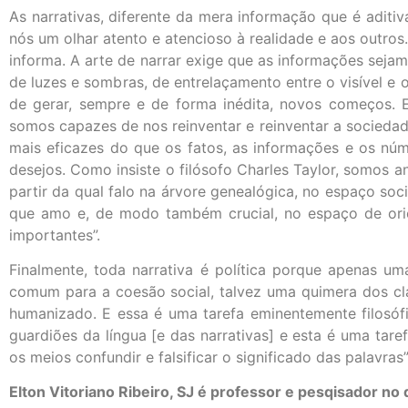
As narrativas, diferente da mera informação que é aditiv
nós um olhar atento e atencioso à realidade e aos outro
informa. A arte de narrar exige que as informações sejam
de luzes e sombras, de entrelaçamento entre o visível e o
de gerar, sempre e de forma inédita, novos começos. 
somos capazes de nos reinventar e reinventar a sociedade
mais eficazes do que os fatos, as informações e os n
desejos. Como insiste o filósofo Charles Taylor, somos a
partir da qual falo na árvore genealógica, no espaço soc
que amo e, de modo também crucial, no espaço de orien
importantes”.
Finalmente, toda narrativa é política porque apenas u
comum para a coesão social, talvez uma quimera dos cl
humanizado. E essa é uma tarefa eminentemente filosóf
guardiões da língua [e das narrativas] e esta é uma ta
os meios confundir e falsificar o significado das palavras”
Elton Vitoriano Ribeiro, SJ é professor e pesqisador no 