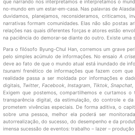
que narrando nos interpretamos e interpretamos o mundo
no-mundo em um estar-em-casa. Nas palavras de Alasdai
duvidamos, planejamos, reconsideramos, criticamos, 
narrativas formam comunidades. Elas não são postas a
relações nas quais diferentes forças e atores estão env
na paciência do demorar-se diante do outro. Existe uma s
Para o filósofo Byung-Chul Han, corremos um grave peri
pelo simples acúmulo de informações. No ensaio
A cris
deve ao fato de que o mundo atual está inundado de info
tsunami
frenético de informações que fazem com que 
realidade passa a ser moldada por informações e dado
digitais,
Twitter
,
Facebook
,
Instagram
,
Tiktok
,
Snapchat
,
Exigem que postemos, compartilhemos e curtamos o te
transparência digital, da estimulação, do controle e
prometem vivências especiais. De forma aditiva, o cap
sobre uma pessoa, melhor ela poderá ser monitorada
autorrealização, do sucesso, do desempenho e da produt
imensa sucessão de eventos: trabalho – lazer – produçã