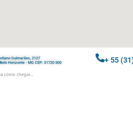
ristiano Guimarães, 2127
+ 55 (31
- Belo Horizonte - MG CEP: 31720 300
a como chegar...