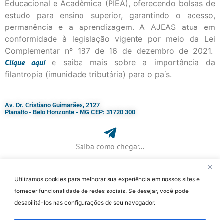
Educacional e Acadêmica (PIEA), oferecendo bolsas de
estudo para ensino superior, garantindo o acesso,
permanência e a aprendizagem. A AJEAS atua em
conformidade à legislação vigente por meio da Lei
Complementar nº 187 de 16 de dezembro de 2021.
Clique
aqui
e saiba mais sobre a importância da
filantropia (imunidade tributária) para o país.
Av. Dr. Cristiano Guimarães, 2127
Planalto - Belo Horizonte - MG CEP: 31720 300
Saiba como chegar...
Utilizamos cookies para melhorar sua experiência em nossos sites e
+ 55 (31) 3115-7000​
fornecer funcionalidade de redes sociais. Se desejar, você pode
desabilitá-los nas configurações de seu navegador.
©Faculdade Jesuíta de Filosofia e Teologia – Site desenvolvido por
Rafael
Patrick de Souza