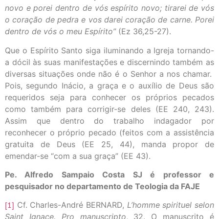
novo e porei dentro de vós espírito novo; tirarei de vós
o coração de pedra e vos darei coração de carne. Porei
dentro de vós o meu Espírito”
(Ez 36,25-27).
Que o Espírito Santo siga iluminando a Igreja tornando-
a dócil às suas manifestações e discernindo também as
diversas situações onde não é o Senhor a nos chamar.
Pois, segundo Inácio, a graça e o auxílio de Deus são
requeridos seja para conhecer os próprios pecados
como também para corrigir-se deles (EE 240, 243).
Assim que dentro do trabalho indagador por
reconhecer o próprio pecado (feitos com a assistência
gratuita de Deus (EE 25, 44), manda propor de
emendar-se “com a sua graça” (EE 43).
Pe. Alfredo Sampaio Costa SJ é professor e
pesquisador no departamento de Teologia da FAJE
[1]
Cf. Charles-André BERNARD,
L’homme spirituel selon
Saint Ignace. Pro manuscripto
, 32. O manuscrito é