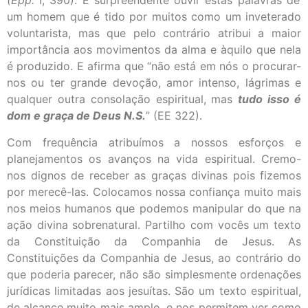
(Epp.
I, 390). É surpreendente ouvir estas palavras de
um homem que é tido por muitos como um inveterado
voluntarista, mas que pelo contrário atribui a maior
importância aos movimentos da alma e àquilo que nela
é produzido. E afirma que “não está em nós o procurar-
nos ou ter grande devoção, amor intenso, lágrimas e
qualquer outra consolação espiritual, mas
tudo isso é
dom e graça de Deus N.S.
” (EE 322).
Com frequência atribuímos a nossos esforços e
planejamentos os avanços na vida espiritual. Cremo-
nos dignos de receber as graças divinas pois fizemos
por merecê-las. Colocamos nossa confiança muito mais
nos meios humanos que podemos manipular do que na
ação divina sobrenatural. Partilho com vocês um texto
da Constituição da Companhia de Jesus. As
Constituições da Companhia de Jesus, ao contrário do
que poderia parecer, não são simplesmente ordenações
jurídicas limitadas aos jesuítas. São um texto espiritual,
de alcance muito mais amplo, e nos permitem ver como