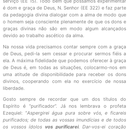
serviço (EE 15). Todo bem que possamos experimentar
é dom e graça de Deus, N. Senhor (EE 322) e faz parte
da pedagogia divina dialogar com a alma de modo que
o homem seja consciente plenamente de que os dons e
graças divinas não são em modo algum alcançados
devido ao trabalho ascético da alma.
Na nossa vida precisamos contar sempre com a graça
de Deus, pedi-la sem cessar e procurar sermos fiéis a
ela. A máxima fidelidade que podemos oferecer à graça
de Deus é, em todas as situações, colocarmo-nos em
uma atitude de disponibilidade para receber os dons
divinos, cooperando com ela no exercício de nossa
liberdade.
Gosto sempre de recordar que um dos títulos do
Espírito é “purificador”. Já nos lembrava o profeta
Ezequiel: “
Aspergirei água pura sobre vós, e ficareis
purificados; de todas as vossas imundícias e de todos
os vossos ídolos
vos purificarei
. Dar-vos-ei coração