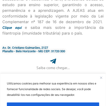
estudo para ensino superior, garantindo o acesso,
permanência e a aprendizagem. A AJEAS atua em
conformidade à legislação vigente por meio da Lei
Complementar nº 187 de 16 de dezembro de 2021.
Clique
aqui
e saiba mais sobre a importância da
filantropia (imunidade tributária) para o país.
Av. Dr. Cristiano Guimarães, 2127
Planalto - Belo Horizonte - MG CEP: 31720 300
Saiba como chegar...
Utilizamos cookies para melhorar sua experiência em nossos sites e
+ 55 (31) 3115-7000​
fornecer funcionalidade de redes sociais. Se desejar, você pode
desabilitá-los nas configurações de seu navegador.
©Faculdade Jesuíta de Filosofia e Teologia – Site desenvolvido por
Rafael
Patrick de Souza