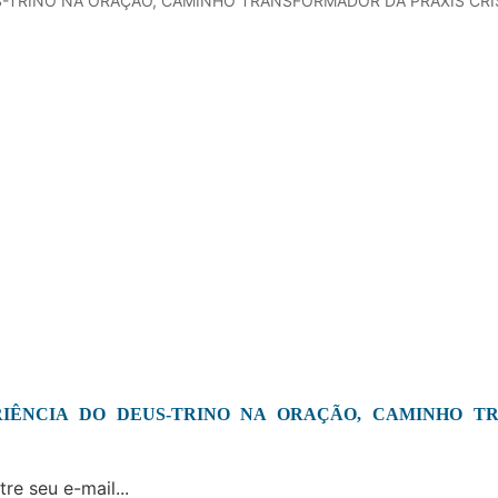
-TRINO NA ORAÇÃO, CAMINHO TRANSFORMADOR DA PRÁXIS CRI
ÊNCIA DO DEUS-TRINO NA ORAÇÃO, CAMINHO T
re seu e-mail...