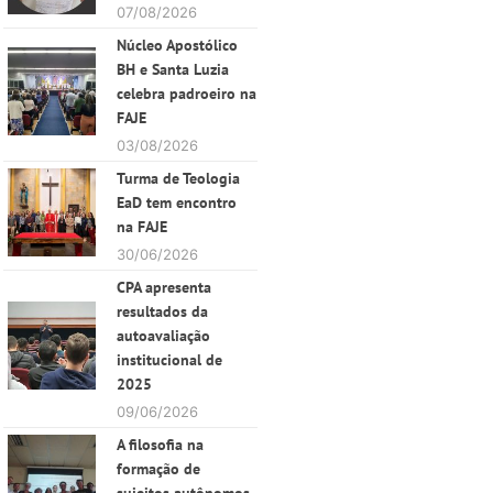
07/08/2026
Núcleo Apostólico
BH e Santa Luzia
celebra padroeiro na
FAJE
03/08/2026
Turma de Teologia
EaD tem encontro
na FAJE
30/06/2026
CPA apresenta
resultados da
autoavaliação
institucional de
2025
09/06/2026
A filosofia na
formação de