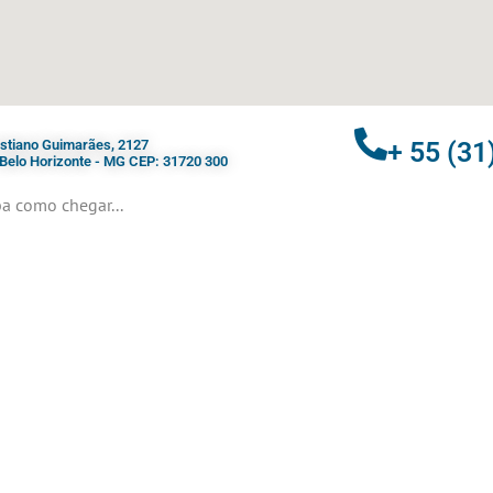
ristiano Guimarães, 2127
+ 55 (31
- Belo Horizonte - MG CEP: 31720 300
a como chegar...