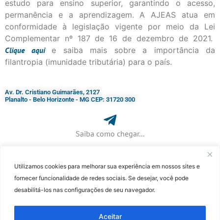
estudo para ensino superior, garantindo o acesso,
permanência e a aprendizagem. A AJEAS atua em
conformidade à legislação vigente por meio da Lei
Complementar nº 187 de 16 de dezembro de 2021.
Clique
aqui
e saiba mais sobre a importância da
filantropia (imunidade tributária) para o país.
Av. Dr. Cristiano Guimarães, 2127
Planalto - Belo Horizonte - MG CEP: 31720 300
Saiba como chegar...
Utilizamos cookies para melhorar sua experiência em nossos sites e
+ 55 (31) 3115-7000​
fornecer funcionalidade de redes sociais. Se desejar, você pode
desabilitá-los nas configurações de seu navegador.
©Faculdade Jesuíta de Filosofia e Teologia – Site desenvolvido por
Rafael
Patrick de Souza
Aceitar