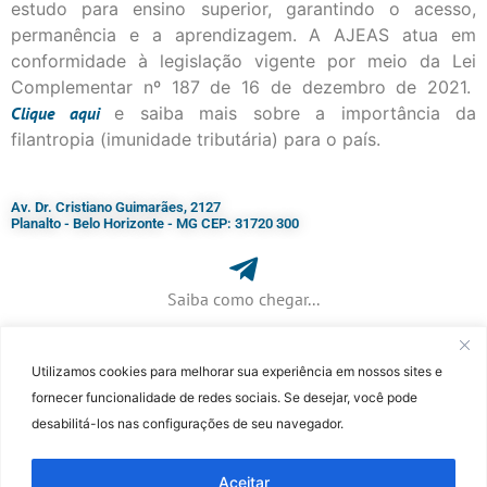
estudo para ensino superior, garantindo o acesso,
permanência e a aprendizagem. A AJEAS atua em
conformidade à legislação vigente por meio da Lei
Complementar nº 187 de 16 de dezembro de 2021.
Clique
aqui
e saiba mais sobre a importância da
filantropia (imunidade tributária) para o país.
Av. Dr. Cristiano Guimarães, 2127
Planalto - Belo Horizonte - MG CEP: 31720 300
Saiba como chegar...
Utilizamos cookies para melhorar sua experiência em nossos sites e
+ 55 (31) 3115-7000​
fornecer funcionalidade de redes sociais. Se desejar, você pode
desabilitá-los nas configurações de seu navegador.
©Faculdade Jesuíta de Filosofia e Teologia – Site desenvolvido por
Rafael
Patrick de Souza
Aceitar