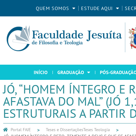
QUEM SOMOS
ESTUDE AQUI
SEC
INÍCIO
GRADUAÇÃO
PÓS-GRADUAÇÃ
JÓ, “HOMEM ÍNTEGRO E R
AFASTAVA DO MAL” (JÓ 1
ESTRUTURAIS A PARTIR D
Portal FAJE
Teses e Dissertações
Teses Teologia