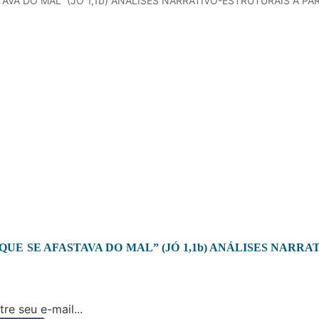
AVA DO MAL” (JÓ 1,1b) ANÁLISES NARRATIVO-ESTRUTURAIS A PAR
QUE SE AFASTAVA DO MAL” (JÓ 1,1b) ANÁLISES NARRA
re seu e-mail...