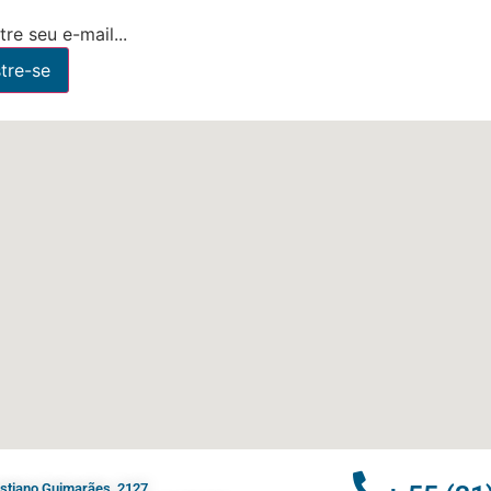
re seu e-mail...
ristiano Guimarães, 2127