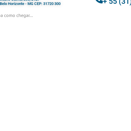
+ 55 (31
- Belo Horizonte - MG CEP: 31720 300
a como chegar...