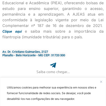
Educacional e Acadêmica (PIEA), oferecendo bolsas de
estudo para ensino superior, garantindo o acesso,
permanência e a aprendizagem. A AJEAS atua em
conformidade à legislação vigente por meio da Lei
Complementar nº 187 de 16 de dezembro de 2021.
Clique
aqui
e saiba mais sobre a importância da
filantropia (imunidade tributária) para o país.
Av. Dr. Cristiano Guimarães, 2127
Planalto - Belo Horizonte - MG CEP: 31720 300
Saiba como chegar...
Utilizamos cookies para melhorar sua experiência em nossos sites e
+ 55 (31) 3115-7000​
fornecer funcionalidade de redes sociais. Se desejar, você pode
desabilitá-los nas configurações de seu navegador.
©Faculdade Jesuíta de Filosofia e Teologia – Site desenvolvido por
Rafael